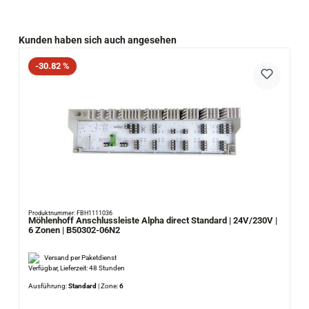
Produktgalerie überspringen
Kunden haben sich auch angesehen
Rabatt
-30.82 %
Produktnummer: FBH1111036
Möhlenhoff Anschlussleiste Alpha direct Standard | 24V/230V |
6 Zonen | B50302-06N2
Versand per Paketdienst
Verfügbar, Lieferzeit: 48 Stunden
Ausführung:
Standard
|
Zone:
6