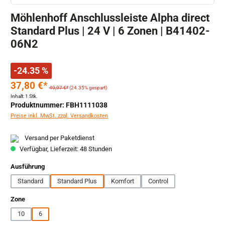
Möhlenhoff Anschlussleiste Alpha direct
Standard Plus | 24 V | 6 Zonen | B41402-
06N2
-24.35 %
37,80 €*
49,97 €*
(24.35% gespart)
Inhalt:
1 Stk.
Produktnummer: FBH1111038
Preise inkl. MwSt. zzgl. Versandkosten
Versand per Paketdienst
Verfügbar, Lieferzeit: 48 Stunden
auswählen
Ausführung
Standard
Standard Plus
Komfort
Control
auswählen
Zone
10
6