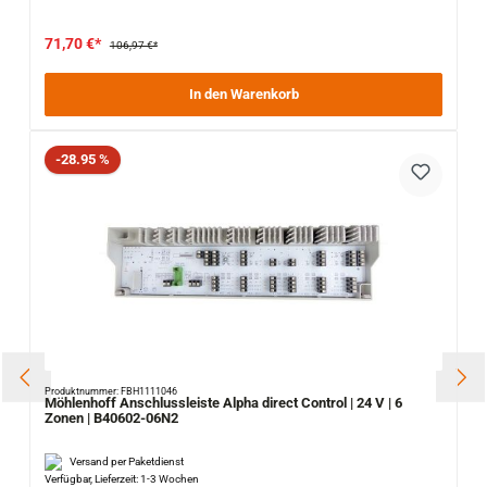
71,70 €*
106,97 €*
In den Warenkorb
Rabatt
-28.95 %
Produktnummer: FBH1111046
Möhlenhoff Anschlussleiste Alpha direct Control | 24 V | 6
Zonen | B40602-06N2
Versand per Paketdienst
Verfügbar, Lieferzeit: 1-3 Wochen