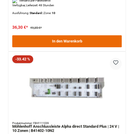
Versand per Paketdienst
Verfügbar, Lieferzeit: 48 Stunden
Ausführung:
Standard
|
Zone:
10
36,30 €*
49,35 €*
In den Warenkorb
Rabatt
-33.42 %
Produktnummer: FBH1111039
Möhlenhoff Anschlussleiste Alpha direct Standard Plus | 24 V |
10 Zonen | B41402-10N2