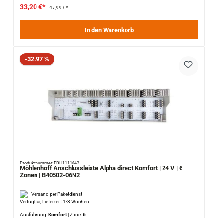
33,20 €*
47,99 €*
In den Warenkorb
Rabatt
-32.97 %
Produktnummer: FBH1111042
Möhlenhoff Anschlussleiste Alpha direct Komfort | 24 V | 6
Zonen | B40502-06N2
Versand per Paketdienst
Verfügbar, Lieferzeit: 1-3 Wochen
Ausführung:
Komfort
|
Zone:
6