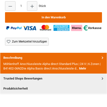
Produkt Anzahl: Gib den gewünschten Wert ein ode
Stück
In den Warenkorb
Zum Merkzettel hinzufügen
Beschreibung
Möhlenhoff Anschlussleiste Alpha direct Standard Plus | 24 V | 6 Zonen |
B41402-06N2Die Alpha Basis direct Anschlussleiste d…
Mehr
Trusted Shops Bewertungen
Produktsicherheit