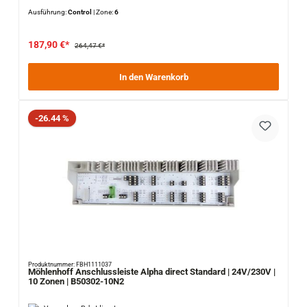
Ausführung:
Control
|
Zone:
6
187,90 €*
264,47 €*
In den Warenkorb
Rabatt
-26.44 %
Produktnummer: FBH1111037
Möhlenhoff Anschlussleiste Alpha direct Standard | 24V/230V |
10 Zonen | B50302-10N2