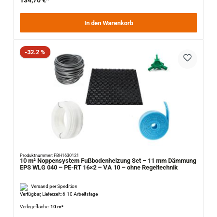
134,70 €*
In den Warenkorb
Rabatt
-32.2 %
Produktnummer: FBH1630121
10 m² Noppensystem Fußbodenheizung Set – 11 mm Dämmung
EPS WLG 040 – PE-RT 16×2 – VA 10 – ohne Regeltechnik
Versand per Spedition
Verfügbar, Lieferzeit: 6-10 Arbeitstage
Verlegefläche:
10 m²