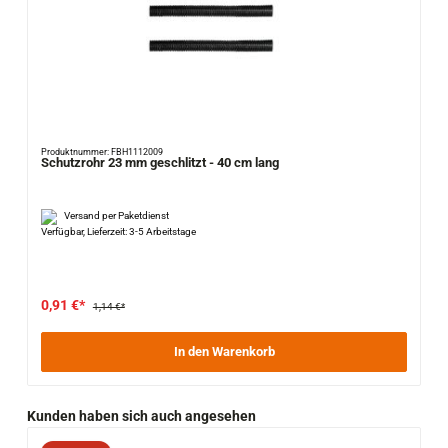
Produktnummer: FBH1112009
Schutzrohr 23 mm geschlitzt - 40 cm lang
Versand per Paketdienst
Verfügbar, Lieferzeit: 3-5 Arbeitstage
0,91 €*
1,14 €*
In den Warenkorb
Produktgalerie überspringen
Kunden haben sich auch angesehen