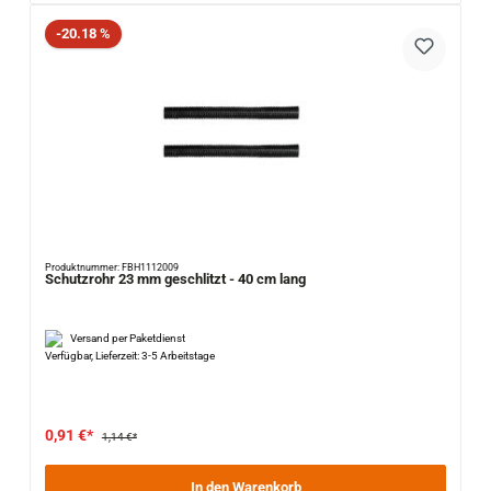
Rabatt
-20.18 %
Produktnummer: FBH1112009
Schutzrohr 23 mm geschlitzt - 40 cm lang
Versand per Paketdienst
Verfügbar, Lieferzeit: 3-5 Arbeitstage
0,91 €*
1,14 €*
In den Warenkorb