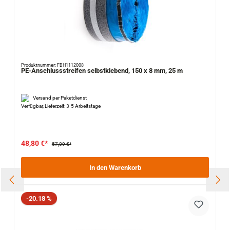
Produktnummer: FBH1112008
PE-Anschlussstreifen selbstklebend, 150 x 8 mm, 25 m
Versand per Paketdienst
Verfügbar, Lieferzeit: 3-5 Arbeitstage
48,80 €*
57,09 €*
In den Warenkorb
Rabatt
-20.18 %