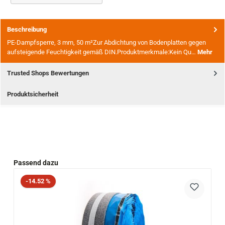
Beschreibung
PE-Dampfsperre, 3 mm, 50 m²Zur Abdichtung von Bodenplatten gegen
aufsteigende Feuchtigkeit gemäß DIN.Produktmerkmale:Kein Qu…
Mehr
Trusted Shops Bewertungen
Produktsicherheit
Produktgalerie überspringen
Passend dazu
Rabatt
-14.52 %