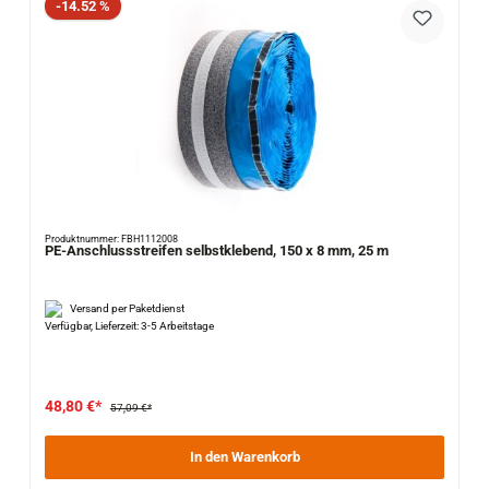
Rabatt
-14.52 %
Produktnummer: FBH1112008
PE-Anschlussstreifen selbstklebend, 150 x 8 mm, 25 m
Versand per Paketdienst
Verfügbar, Lieferzeit: 3-5 Arbeitstage
48,80 €*
57,09 €*
In den Warenkorb