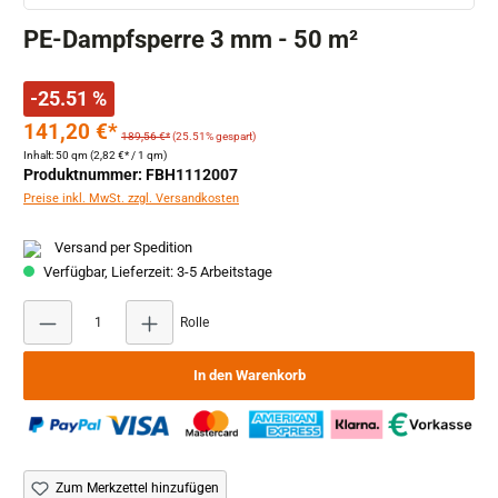
PE-Dampfsperre 3 mm - 50 m²
-25.51 %
141,20 €*
189,56 €*
(25.51% gespart)
Inhalt:
50 qm
(2,82 €* / 1 qm)
Produktnummer: FBH1112007
Preise inkl. MwSt. zzgl. Versandkosten
Versand per Spedition
Verfügbar, Lieferzeit: 3-5 Arbeitstage
Produkt Anzahl: Gib den gewünschten Wert ein oder
Rolle
In den Warenkorb
Zum Merkzettel hinzufügen