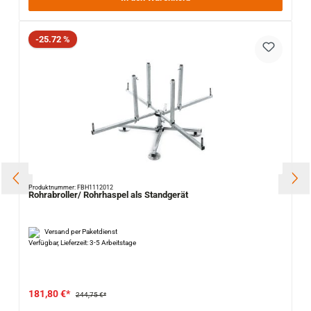
Rabatt
-25.72 %
Produktnummer: FBH1112012
Rohrabroller/ Rohrhaspel als Standgerät
Versand per Paketdienst
Verfügbar, Lieferzeit: 3-5 Arbeitstage
181,80 €*
244,75 €*