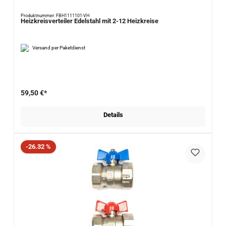
Produktnummer: FBH1111101-VH
Heizkreisverteiler Edelstahl mit 2-12 Heizkreise
Versand per Paketdienst
59,50 €*
Details
Rabatt
-26.32 %