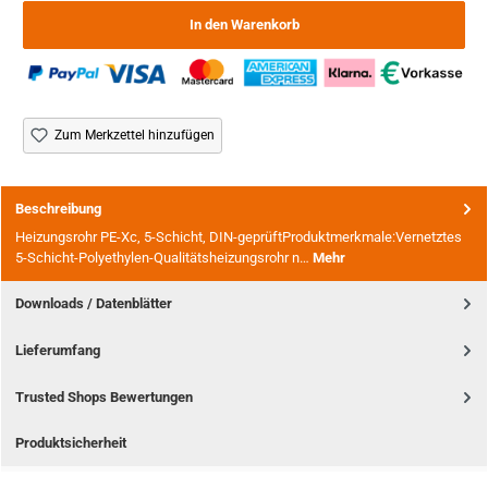
In den Warenkorb
Zum Merkzettel hinzufügen
Beschreibung
Heizungsrohr PE-Xc, 5-Schicht, DIN-geprüftProduktmerkmale:Vernetztes
5-Schicht-Polyethylen-Qualitätsheizungsrohr n…
Mehr
Downloads / Datenblätter
Lieferumfang
Trusted Shops Bewertungen
Produktsicherheit