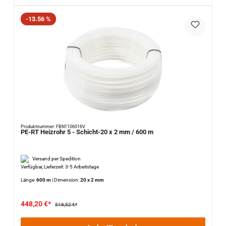
Rabatt
-13.56 %
Produktnummer: FBN1106016V
PE-RT Heizrohr 5 - Schicht-20 x 2 mm / 600 m
Versand per Spedition
Verfügbar, Lieferzeit: 3-5 Arbeitstage
Länge:
600 m
|
Dimension:
20 x 2 mm
448,20 €*
518,52 €*