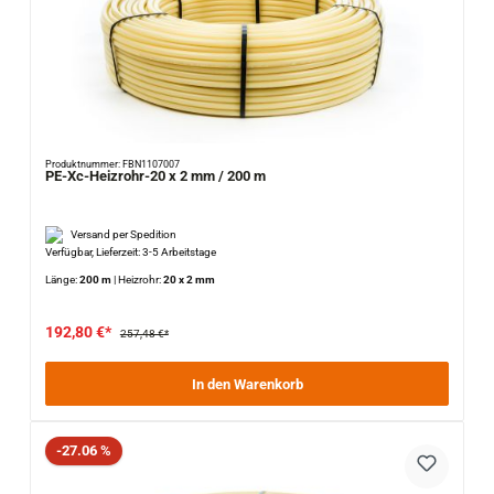
Produktnummer: FBN1107007
PE-Xc-Heizrohr-20 x 2 mm / 200 m
Versand per Spedition
Verfügbar, Lieferzeit: 3-5 Arbeitstage
Länge:
200 m
|
Heizrohr:
20 x 2 mm
192,80 €*
257,48 €*
In den Warenkorb
Rabatt
-27.06 %