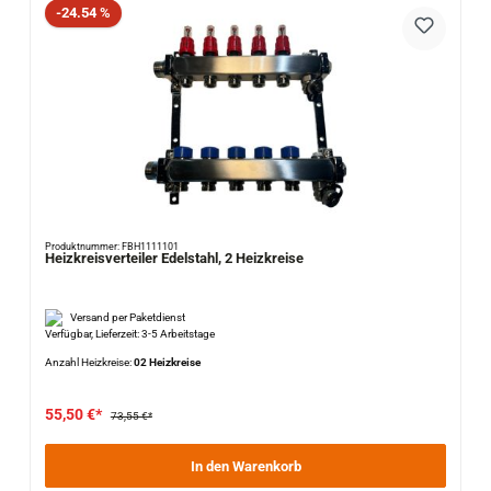
Rabatt
-24.54 %
Produktnummer: FBH1111101
Heizkreisverteiler Edelstahl, 2 Heizkreise
Versand per Paketdienst
Verfügbar, Lieferzeit: 3-5 Arbeitstage
Anzahl Heizkreise:
02 Heizkreise
55,50 €*
73,55 €*
In den Warenkorb