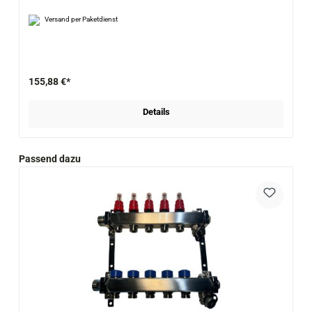
Versand per Paketdienst
155,88 €*
Details
Produktgalerie überspringen
Passend dazu