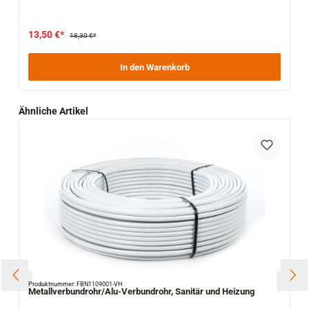
13,50 €*
18,30 €*
In den Warenkorb
Produktgalerie überspringen
Ähnliche Artikel
Produktnummer: FBN1109001-VH
Metallverbundrohr/Alu-Verbundrohr, Sanitär und Heizung