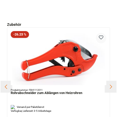
Produktgalerie überspringen
Zubehör
Rabatt
-26.23 %
Produktnummer: FBH1112011
Rohrabschneider zum Ablängen von Heizrohren
Versand per Paketdienst
Verfügbar, Lieferzeit: 3-5 Arbeitstage