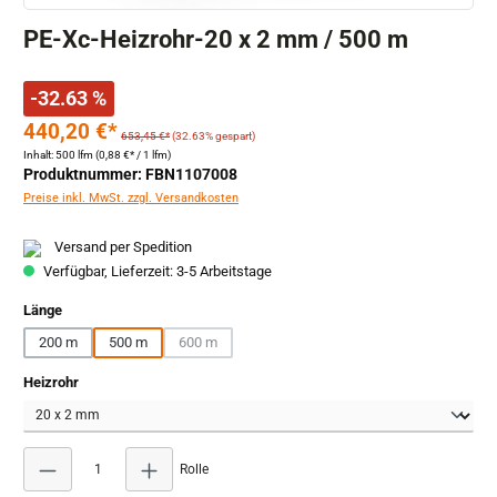
PE-Xc-Heizrohr-20 x 2 mm / 500 m
-32.63 %
440,20 €*
653,45 €*
(32.63% gespart)
Inhalt:
500 lfm
(0,88 €* / 1 lfm)
Produktnummer: FBN1107008
Preise inkl. MwSt. zzgl. Versandkosten
Versand per Spedition
Verfügbar, Lieferzeit: 3-5 Arbeitstage
auswählen
Länge
200 m
500 m
600 m
(Diese Option ist zurzeit nicht verfügbar.)
auswählen
Heizrohr
Produkt Anzahl: Gib den gewünschten Wert ein oder
Rolle