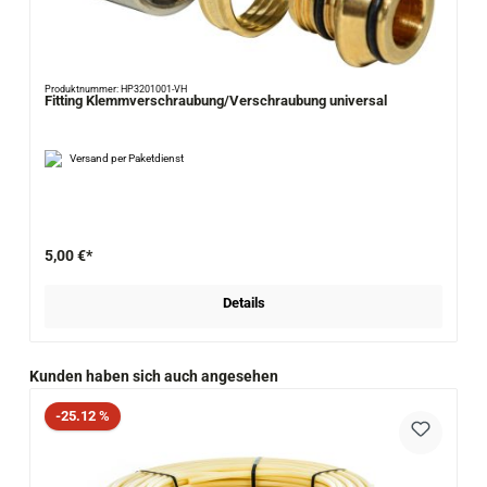
Produktnummer: HP3201001-VH
Fitting Klemmverschraubung/Verschraubung universal
Versand per Paketdienst
5,00 €*
Details
Produktgalerie überspringen
Kunden haben sich auch angesehen
Rabatt
-25.12 %