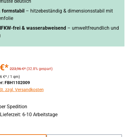
luste deutlich
 formstabil
– hitzebeständig & dimensionsstabil mit
nfolie
FKW-frei & wasserabweisend
– umweltfreundlich und
g
 €*
223,96 €*
(32.8% gespart)
36 €* / 1 qm)
r: FBH1102009
St. zzgl. Versandkosten
er Spedition
Lieferzeit: 6-10 Arbeitstage
wählen