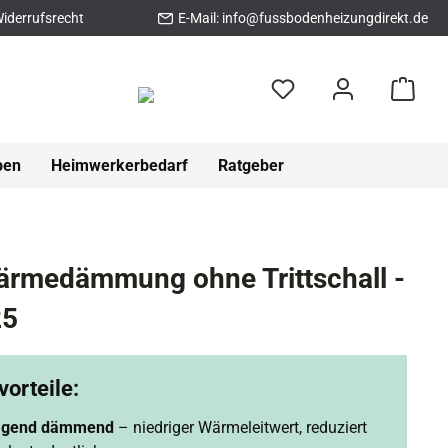
iderrufsrecht
E-Mail:
info@fussbodenheizungdirekt.de
pen
Heimwerkerbedarf
Ratgeber
rmedämmung ohne Trittschall -
25
orteile:
agend dämmend
– niedriger Wärmeleitwert, reduziert