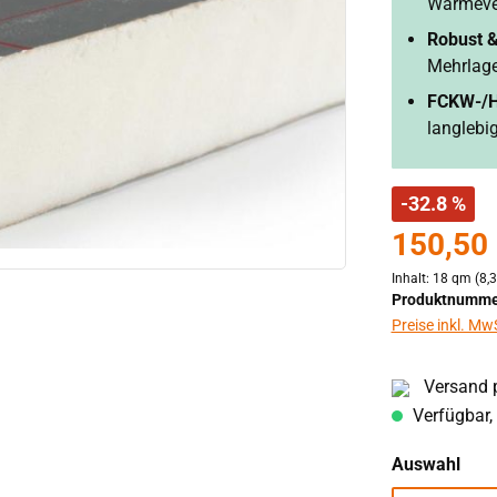
Wärmever
Robust &
Mehrlage
FCKW-/H
langlebi
-32.8 %
150,50
Inhalt:
18 qm
(8,
Produktnumme
Preise inkl. Mw
Versand p
Verfügbar, 
aus
Auswahl