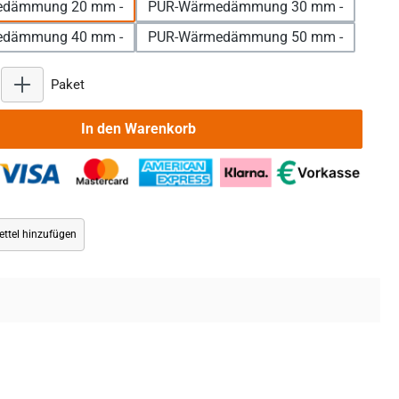
edämmung 20 mm -
PUR-Wärmedämmung 30 mm -
edämmung 40 mm -
PUR-Wärmedämmung 50 mm -
Produkt Anzahl: Gib den gewünschten Wert ein oder benu
Paket
In den Warenkorb
ttel hinzufügen