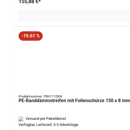
155,88 €*
Rabatt
-19.61 %
Produktnummer: FBH1112004
PE-Randdämmstreifen mit Folienschürze 150 x 8 mm
Versand per Paketdienst
Verfügbar, Lieferzeit: 3-5 Arbeitstage