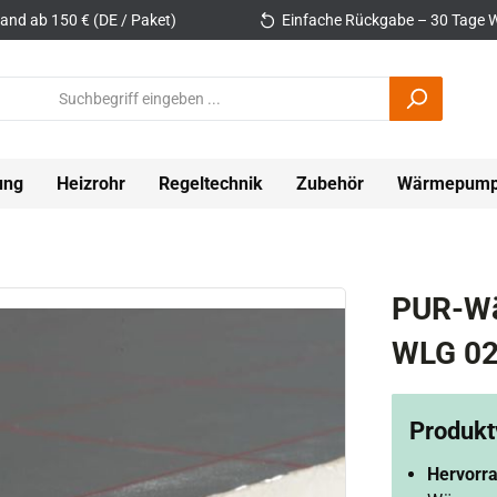
and ab 150 € (DE / Paket)
Einfache Rückgabe – 30 Tage W
ung
Heizrohr
Regeltechnik
Zubehör
Wärmepum
PUR-Wä
WLG 0
Produktv
Hervorr