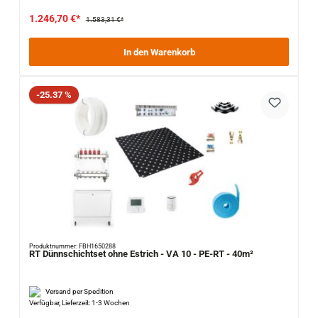
1.246,70 €*
1.583,31 €*
In den Warenkorb
Rabatt
-25.37 %
Produktnummer: FBH1650288
RT Dünnschichtset ohne Estrich - VA 10 - PE-RT - 40m²
Versand per Spedition
Verfügbar, Lieferzeit: 1-3 Wochen