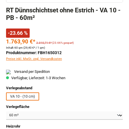
RT Dünnschichtset ohne Estrich - VA 10 -
PB - 60m²
-23.66 %
1.763,90 €*
2.310,71 €*
(23.66% gespart)
Inhalt:
60 qm
(29,40 €* / 1 qm)
Produktnummer: FBH1650312
Preise inkl. MwSt. zzgl. Versandkosten
Versand per Spedition
Verfügbar, Lieferzeit: 1-3 Wochen
auswählen
Verlegeabstand
VA 10 - (10 cm)
auswählen
Verlegefläche
auswählen
Heizrohr