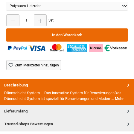
Produkt Anzahl: Gib den gewünschten Wert ein oder b
Set
In den Warenkorb
Zum Merkzettel hinzufügen
Beschreibung
Dünnschicht-System – Das innovative System für RenovierungenDas
Dünnschicht-System ist speziell für Renovierungen und Modern…
Mehr
Lieferumfang
Trusted Shops Bewertungen