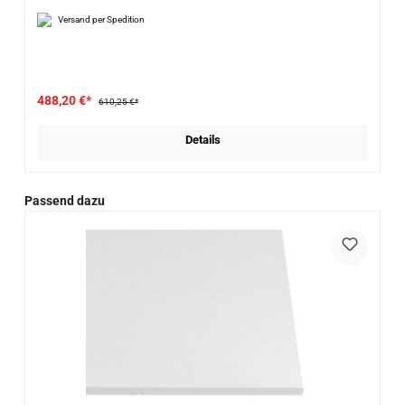
Versand per Spedition
488,20 €*
610,25 €*
Details
Produktgalerie überspringen
Passend dazu