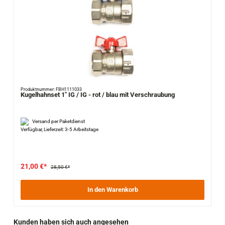
Produktnummer: FBH1111033
Kugelhahnset 1" IG / IG - rot / blau mit Verschraubung
Versand per Paketdienst
Verfügbar, Lieferzeit: 3-5 Arbeitstage
21,00 €*
28,50 €*
In den Warenkorb
Produktgalerie überspringen
Kunden haben sich auch angesehen