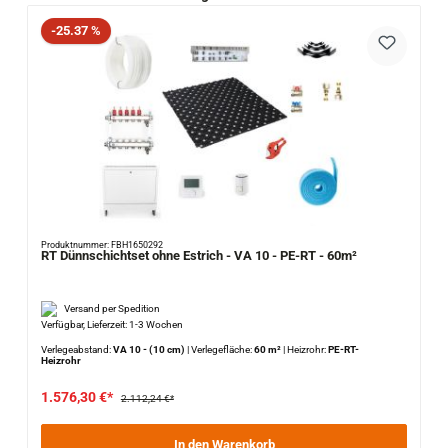
Rabatt
-25.37 %
Produktnummer: FBH1650292
RT Dünnschichtset ohne Estrich - VA 10 - PE-RT - 60m²
Versand per Spedition
Verfügbar, Lieferzeit: 1-3 Wochen
Verlegeabstand:
VA 10 - (10 cm)
|
Verlegefläche:
60 m²
|
Heizrohr:
PE-RT-
Heizrohr
1.576,30 €*
2.112,24 €*
In den Warenkorb