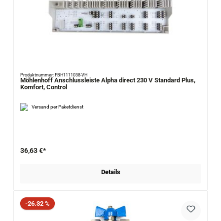
Produktnummer: FBH1111038-VH
Möhlenhoff Anschlussleiste Alpha direct 230 V Standard Plus,
Komfort, Control
Versand per Paketdienst
36,63 €*
Details
Rabatt
-26.32 %