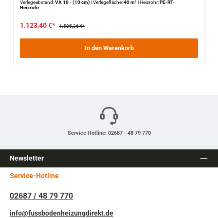
Verlegeabstand:
VA 10 - (10 cm)
|
Verlegefläche:
40 m²
|
Heizrohr:
PE-RT-
Heizrohr
1.123,40 €*
1.505,36 €*
In den Warenkorb
Service Hotline: 02687 - 48 79 770
Newsletter
Service-Hotline
02687 / 48 79 770
info@fussbodenheizungdirekt.de