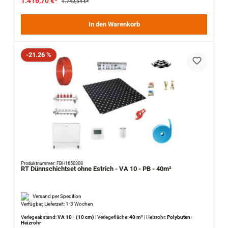
1.416,70 €*
1.742,54 €*
In den Warenkorb
Rabatt
-21.26 %
Produktnummer: FBH1650308
RT Dünnschichtset ohne Estrich - VA 10 - PB - 40m²
Versand per Spedition
Verfügbar, Lieferzeit: 1-3 Wochen
Verlegeabstand:
VA 10 - (10 cm)
|
Verlegefläche:
40 m²
|
Heizrohr:
Polybuten-
Heizrohr