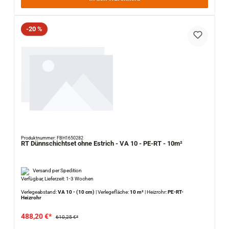
Rabatt
-20 %
Produktnummer: FBH1650282
RT Dünnschichtset ohne Estrich - VA 10 - PE-RT - 10m²
Versand per Spedition
Verfügbar, Lieferzeit: 1-3 Wochen
Verlegeabstand:
VA 10 - (10 cm)
|
Verlegefläche:
10 m²
|
Heizrohr:
PE-RT-
Heizrohr
488,20 €*
610,25 €*