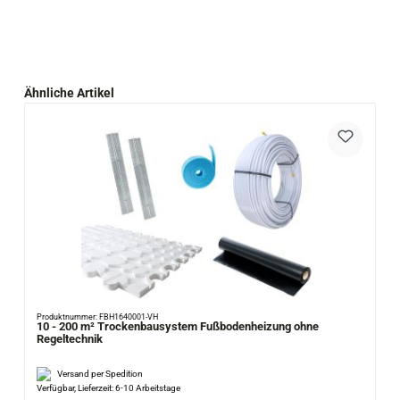
Produktgalerie überspringen
Ähnliche Artikel
Produktnummer: FBH1640001-VH
10 - 200 m² Trockenbausystem Fußbodenheizung ohne
Regeltechnik
Versand per Spedition
Verfügbar, Lieferzeit: 6-10 Arbeitstage