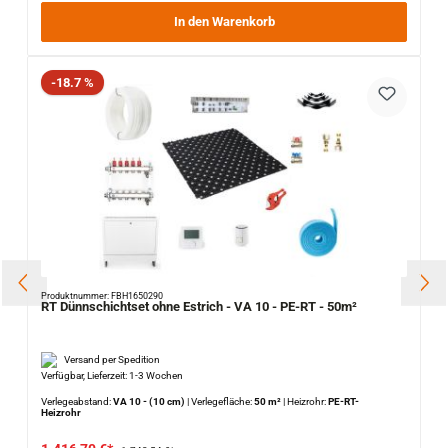
In den Warenkorb
Rabatt
-18.7 %
Produktnummer: FBH1650290
RT Dünnschichtset ohne Estrich - VA 10 - PE-RT - 50m²
Versand per Spedition
Verfügbar, Lieferzeit: 1-3 Wochen
Verlegeabstand:
VA 10 - (10 cm)
|
Verlegefläche:
50 m²
|
Heizrohr:
PE-RT-
Heizrohr