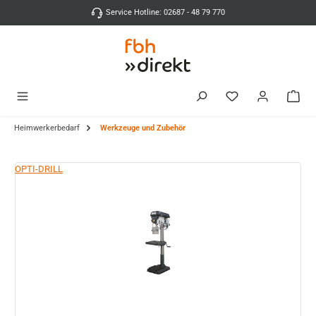
Zum Hauptinhalt springen
Service Hotline: 02687 - 48 79 770
Heimwerkerbedarf
Werkzeuge und Zubehör
Bildergalerie überspringen
OPTI-DRILL