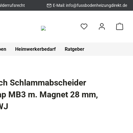
iderrufsrecht
E-Mail:
info@fussbodenheizungdirekt.de
pen
Heimwerkerbedarf
Ratgeber
ech Schlammabscheider
rap MB3 m. Magnet 28 mm,
WJ