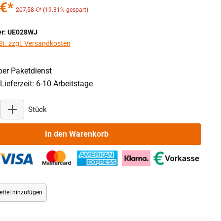
 €*
207,58 €*
(19.31% gespart)
r: UE028WJ
St. zzgl. Versandkosten
er Paketdienst
Lieferzeit: 6-10 Arbeitstage
Produkt Anzahl: Gib den gewünschten Wert ein oder benu
Stück
In den Warenkorb
ttel hinzufügen