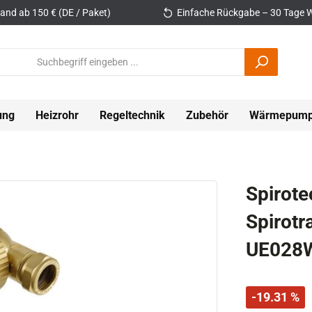
and ab 150 € (DE / Paket)
Einfache Rückgabe – 30 Tage W
ung
Heizrohr
Regeltechnik
Zubehör
Wärmepum
Spirot
Spirot
UE028
-19.31 %