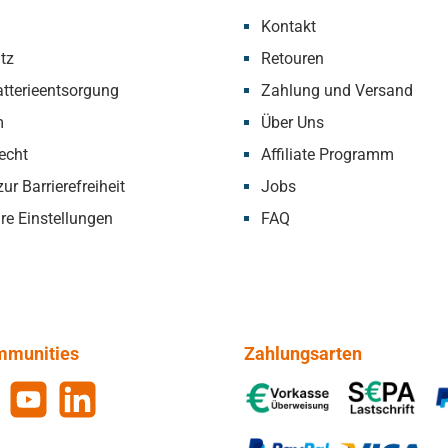
Kontakt
tz
Retouren
tterieentsorgung
Zahlung und Versand
m
Über Uns
echt
Affiliate Programm
ur Barrierefreiheit
Jobs
re Einstellungen
FAQ
mmunities
Zahlungsarten
gram
YouTube
LinkedIn
Vorkasse, SEPA-Lastschrift, 