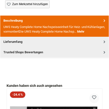
Zum Merkzettel hinzufügen
Beschreibung
UWS Heaty Complete Home Nachspeiseeinheit für Heiz- und Kühlanlagen,
vormontiertDie UWS Heaty Complete Home Nachsp…
Mehr
Lieferumfang
Trusted Shops Bewertungen
Produktgalerie überspringen
Kunden haben sich auch angesehen
Rabatt
-24.4 %