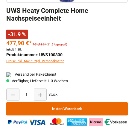
UWS Heaty Complete Home
Nachspeiseeinheit
-31.9 %
477,90 €*
701,78 €*
(31.9% gespart)
Inhalt:
1 Stk.
Produktnummer: UWS100330
Preise inkl. MwSt. zzgl. Versandkosten
Versand per Paketdienst
Verfügbar, Lieferzeit: 1-3 Wochen
Produkt Anzahl: Gib den gewünschten Wert ein ode
Stück
In den Warenkorb