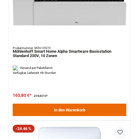
Produktnummer: MÖH-135273
Möhlenhoff Smart Home Alpha Smartware Basisstation
Standard 230V, 10 Zonen
Versand per Paketdienst
Verfügbar, Lieferzeit: 48 Stunden
163,80 €*
216,67 €*
In den Warenkorb
Rabatt
-24.46 %