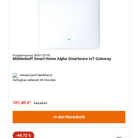
Produktnummer: MÖH-135195
Möhlenhoff Smart Home Alpha Smartware IoT Gateway
Versand per Paketdienst
Verfügbar, Lieferzeit: 48 Stunden
101,40 €*
134,23 €*
In den Warenkorb
Rabatt
-44.72 %