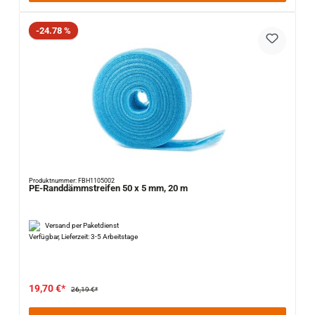
Rabatt
-24.78 %
Produktnummer: FBH1105002
PE-Randdämmstreifen 50 x 5 mm, 20 m
Versand per Paketdienst
Verfügbar, Lieferzeit: 3-5 Arbeitstage
19,70 €*
26,19 €*