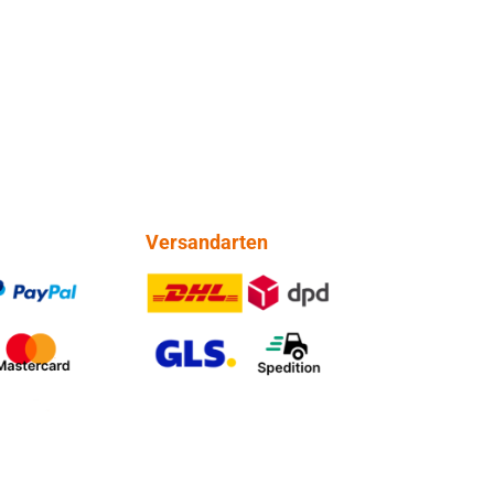
Versandarten
PayPal
DHL DPD
tercard
GLS Spedition