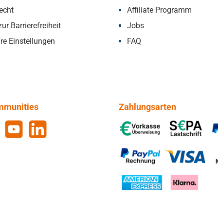
echt
Affiliate Programm
ur Barrierefreiheit
Jobs
re Einstellungen
FAQ
mmunities
Zahlungsarten
gram
YouTube
LinkedIn
Vorkasse, SEPA-Lastschrift, 
PayPal Rechnung, VISA, Mas
American Express, Klarna