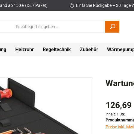
and ab 150 € (DE / Paket)
Einfache Rückgabe – 30 Tage W
ung
Heizrohr
Regeltechnik
Zubehör
Wärmepum
Wartun
126,69
Inhalt:
1 Stk.
Produktnumme
Preise inkl. Mw