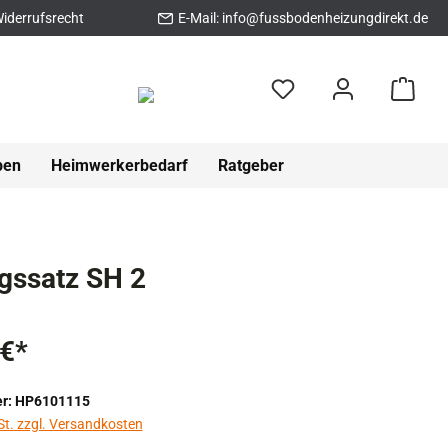
iderrufsrecht
E-Mail:
info@fussbodenheizungdirekt.de
pen
Heimwerkerbedarf
Ratgeber
gssatz SH 2
 €*
r: HP6101115
St. zzgl. Versandkosten