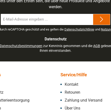
ets unter den Ersten sein, die über neue Produkte und Angebote 
werden.
E-
Mail-
Adresse
 durch reCAPTCHA geschützt und es gelten die
Datenschutzrichtlinie
und
Nutzun
*
Datenschutz
Datenschutzbestimmungen
zur Kenntnis genommen und die
AGB
gelese
ihnen einverstanden.
s
Service/Hilfe
Kontakt
tz
Retouren
tterieentsorgung
Zahlung und Versand
m
Über Uns