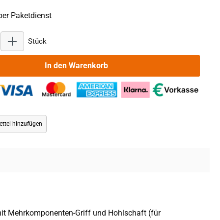
er Paketdienst
Produkt Anzahl: Gib den gewünschten Wert ein oder benu
Stück
In den Warenkorb
ttel hinzufügen
 mit Mehrkomponenten-Griff und Hohlschaft (für