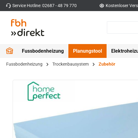
Service Hotline: 02687 - 48 79 770
Kostenloser Vers
 Hauptinhalt springen
Zur Suche springen
Zur Hauptnavigation springen
Fussbodenheizung
Planungstool
Elektroheiz
Fussbodenheizung
Trockenbausystem
Zubehör
Bildergalerie überspringen