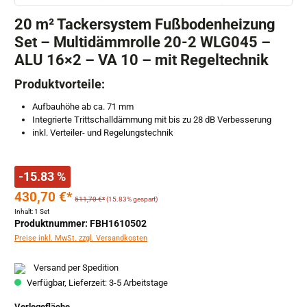
20 m² Tackersystem Fußbodenheizung
Set – Multidämmrolle 20-2 WLG045 –
ALU 16×2 – VA 10 – mit Regeltechnik
Produktvorteile:
Aufbauhöhe ab ca. 71 mm
Integrierte Trittschalldämmung mit bis zu 28 dB Verbesserung
inkl. Verteiler- und Regelungstechnik
-15.83 %
430,70 €*
511,70 €*
(15.83% gespart)
Inhalt:
1 Set
Produktnummer: FBH1610502
Preise inkl. MwSt. zzgl. Versandkosten
Versand per Spedition
Verfügbar, Lieferzeit: 3-5 Arbeitstage
auswählen
Verlegefläche