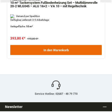
Produktnummer: FBH1610501
10 m² Tackersystem Fußbodenheizung Set – Multidämmrolle
20-2 WLG045 – ALU 16×2 – VA 10 – mit Regeltechnik
Versand per Spedition
Verfügbar, Lieferzeit: 3-5 Arbeitstage
Verlegefläche:
10 m²
393,80 €*
445,80 €*
In den Warenkorb
Service Hotline: 02687 - 48 79 770
Newsletter