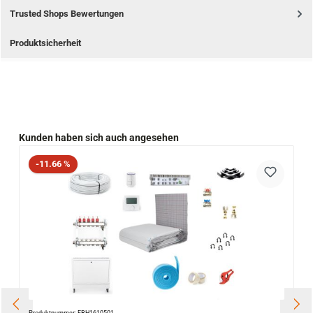
Trusted Shops Bewertungen
Produktsicherheit
Produktgalerie überspringen
Kunden haben sich auch angesehen
Rabatt
-11.66 %