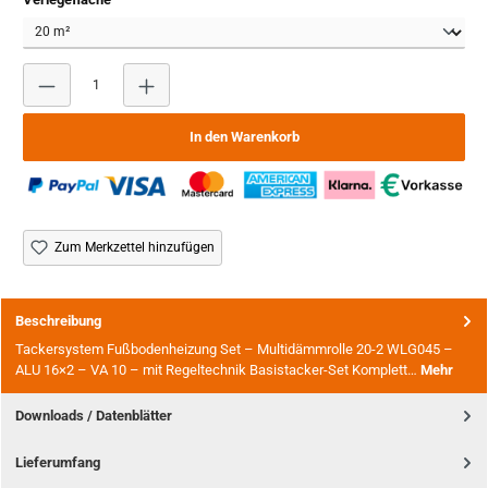
Produkt Anzahl: Gib den gewünschten Wert ein oder benutze
In den Warenkorb
Zum Merkzettel hinzufügen
Beschreibung
Tackersystem Fußbodenheizung Set – Multidämmrolle 20-2 WLG045 –
ALU 16×2 – VA 10 – mit Regeltechnik Basistacker-Set Komplett…
Mehr
Downloads / Datenblätter
Lieferumfang