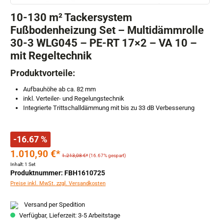
10-130 m² Tackersystem
Fußbodenheizung Set – Multidämmrolle
30-3 WLG045 – PE-RT 17×2 – VA 10 –
mit Regeltechnik
Produktvorteile:
Aufbauhöhe ab ca. 82 mm
inkl. Verteiler- und Regelungstechnik
Integrierte Trittschalldämmung mit bis zu 33 dB Verbesserung
-16.67 %
1.010,90 €*
1.213,08 €*
(16.67% gespart)
Inhalt:
1 Set
Produktnummer: FBH1610725
Preise inkl. MwSt. zzgl. Versandkosten
Versand per Spedition
Verfügbar, Lieferzeit: 3-5 Arbeitstage