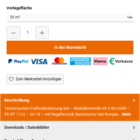
auswählen
Verlegefläche
Produkt Anzahl: Gib den gewünschten Wert ein oder benutze
In den Warenkorb
Zum Merkzettel hinzufügen
Beschreibung
Tackersystem Fußbodenheizung Set – Multidämmrolle 30-3 WLG045 –
PE-RT 17×2 – VA 10 – mit Regeltechnik Basistacker-Set Komple…
Mehr
Downloads / Datenblätter