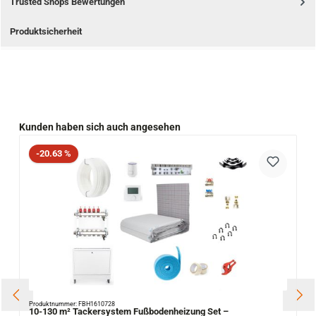
Trusted Shops Bewertungen
Produktsicherheit
Produktgalerie überspringen
Kunden haben sich auch angesehen
Rabatt
-20.63 %
Produktnummer: FBH1610728
10-130 m² Tackersystem Fußbodenheizung Set –