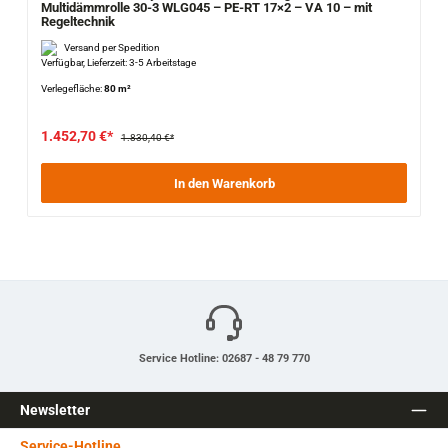
Multidämmrolle 30-3 WLG045 – PE-RT 17×2 – VA 10 – mit
Regeltechnik
Versand per Spedition
Verfügbar, Lieferzeit: 3-5 Arbeitstage
Verlegefläche:
80 m²
1.452,70 €*
1.830,40 €*
In den Warenkorb
Service Hotline: 02687 - 48 79 770
Newsletter
Service-Hotline