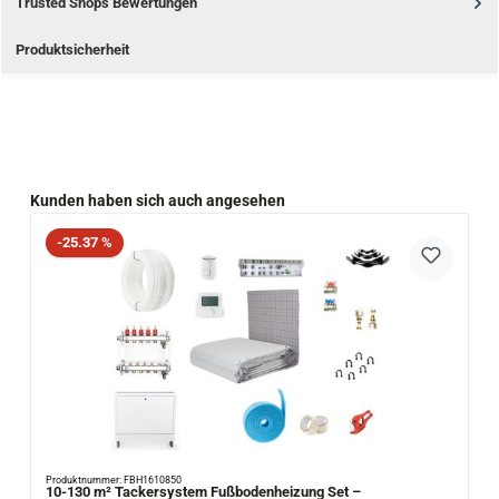
Trusted Shops Bewertungen
Produktsicherheit
Produktgalerie überspringen
Kunden haben sich auch angesehen
Rabatt
-25.37 %
Produktnummer: FBH1610850
10-130 m² Tackersystem Fußbodenheizung Set –