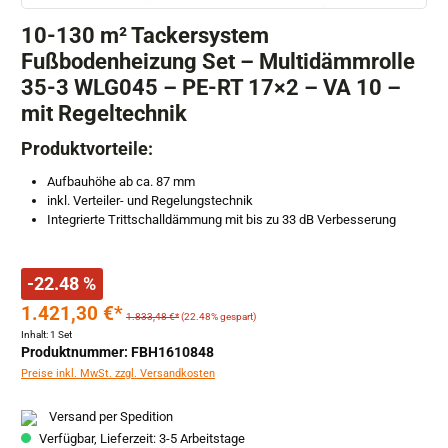
10-130 m² Tackersystem
Fußbodenheizung Set – Multidämmrolle
35-3 WLG045 – PE-RT 17×2 – VA 10 –
mit Regeltechnik
Produktvorteile:
Aufbauhöhe ab ca. 87 mm
inkl. Verteiler- und Regelungstechnik
Integrierte Trittschalldämmung mit bis zu 33 dB Verbesserung
-22.48 %
1.421,30 €*
1.833,48 €*
(22.48% gespart)
Inhalt:
1 Set
Produktnummer: FBH1610848
Preise inkl. MwSt. zzgl. Versandkosten
Versand per Spedition
Verfügbar, Lieferzeit: 3-5 Arbeitstage