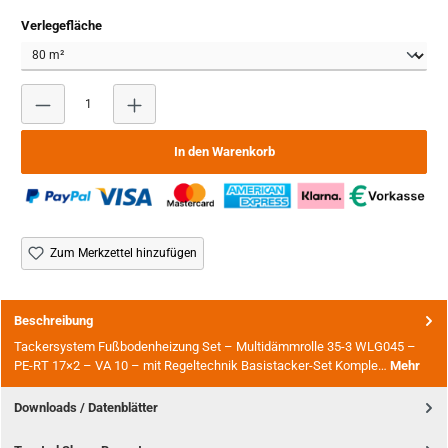
auswählen
Verlegefläche
Produkt Anzahl: Gib den gewünschten Wert ein oder benutze
In den Warenkorb
Zum Merkzettel hinzufügen
Beschreibung
Tackersystem Fußbodenheizung Set – Multidämmrolle 35-3 WLG045 –
PE-RT 17×2 – VA 10 – mit Regeltechnik Basistacker-Set Komple…
Mehr
Downloads / Datenblätter