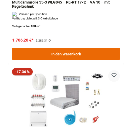
Multidämmrolle 35-3 WLG045 – PE-RT 17×2 – VA 10 – mit
Regeltechnik
Versand per Spedition
Verfügbar, Lieferzeit: 3-5 Arbeitstage
Verlegefläche:
100 m²
1.706,20 €*
2.286,31 €*
In den Warenkorb
Rabatt
-17.36 %