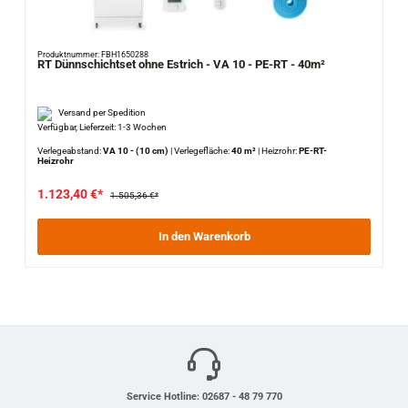
Produktnummer: FBH1650288
RT Dünnschichtset ohne Estrich - VA 10 - PE-RT - 40m²
Versand per Spedition
Verfügbar, Lieferzeit: 1-3 Wochen
Verlegeabstand:
VA 10 - (10 cm)
|
Verlegefläche:
40 m²
|
Heizrohr:
PE-RT-
Heizrohr
1.123,40 €*
1.505,36 €*
In den Warenkorb
Service Hotline: 02687 - 48 79 770