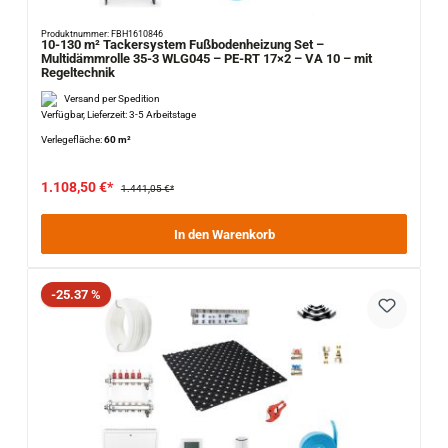
Produktnummer: FBH1610846
10-130 m² Tackersystem Fußbodenheizung Set –
Multidämmrolle 35-3 WLG045 – PE-RT 17×2 – VA 10 – mit
Regeltechnik
Versand per Spedition
Verfügbar, Lieferzeit: 3-5 Arbeitstage
Verlegefläche:
60 m²
1.108,50 €*
1.441,05 €*
In den Warenkorb
Rabatt
-25.37 %