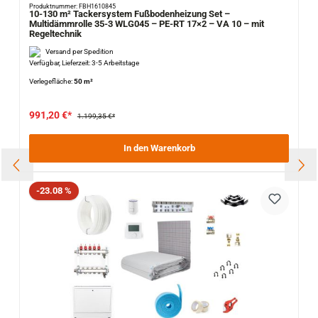
Produktnummer: FBH1610845
10-130 m² Tackersystem Fußbodenheizung Set –
Multidämmrolle 35-3 WLG045 – PE-RT 17×2 – VA 10 – mit
Regeltechnik
Versand per Spedition
Verfügbar, Lieferzeit: 3-5 Arbeitstage
Verlegefläche:
50 m²
991,20 €*
1.199,35 €*
In den Warenkorb
Rabatt
-23.08 %