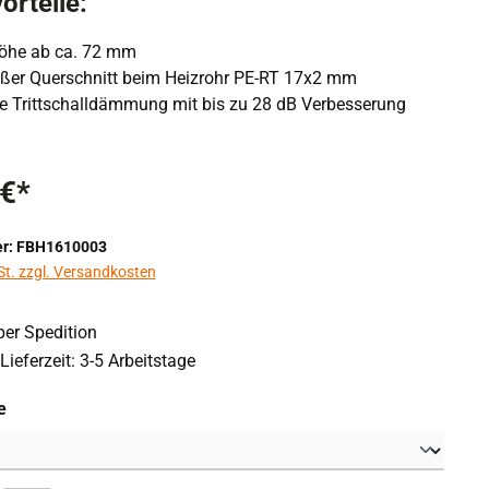
orteile:
öhe ab ca. 72 mm
oßer Querschnitt beim Heizrohr PE-RT 17x2 mm
rte Trittschalldämmung mit bis zu 28 dB Verbesserung
 €*
r: FBH1610003
St. zzgl. Versandkosten
er Spedition
Lieferzeit: 3-5 Arbeitstage
auswählen
e