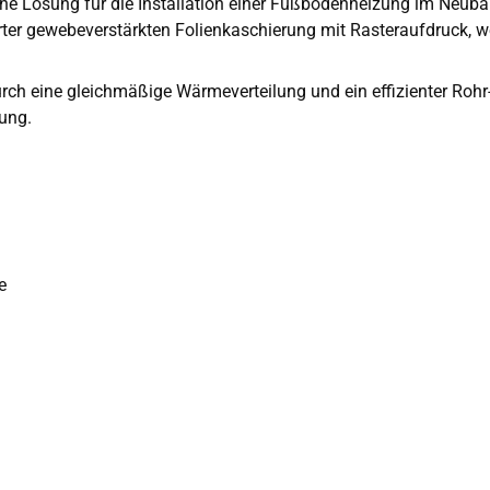
iche Lösung für die Installation einer Fußbodenheizung im Neub
ter gewebeverstärkten Folienkaschierung mit Rasteraufdruck, wel
h eine gleichmäßige Wärmeverteilung und ein effizienter Rohr- u
ung.
e