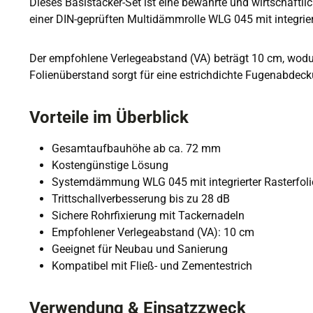
Dieses Basistacker-Set ist eine bewährte und wirtschaftl
einer DIN-geprüften Multidämmrolle WLG 045 mit integrier
Der empfohlene Verlegeabstand (VA) beträgt 10 cm, wodurc
Folienüberstand sorgt für eine estrichdichte Fugenabdeck
Vorteile im Überblick
Gesamtaufbauhöhe ab ca. 72 mm
Kostengünstige Lösung
Systemdämmung WLG 045 mit integrierter Rasterfoli
Trittschallverbesserung bis zu 28 dB
Sichere Rohrfixierung mit Tackernadeln
Empfohlener Verlegeabstand (VA): 10 cm
Geeignet für Neubau und Sanierung
Kompatibel mit Fließ- und Zementestrich
Verwendung & Einsatzzweck