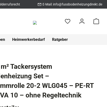
iderrufsrecht
E-Mail:
info@fussbodenheizungdirekt.de
pen
Heimwerkerbedarf
Ratgeber
 m² Tackersystem
enheizung Set –
ämmrolle 20-2 WLG045 – PE-RT
VA 10 – ohne Regeltechnik