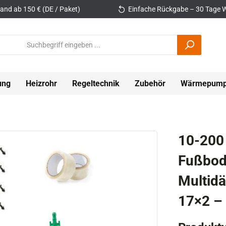
and ab 150 € (DE / Paket)
Einfache Rückgabe – 30 Tage W
ung
Heizrohr
Regeltechnik
Zubehör
Wärmepum
10-200
Fußbod
Multid
17×2 – 