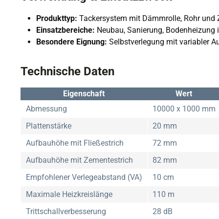
Produkttyp:
Tackersystem mit Dämmrolle, Rohr und
Einsatzbereiche:
Neubau, Sanierung, Bodenheizung
Besondere Eignung:
Selbstverlegung mit variabler 
Technische Daten
Eigenschaft
Wert
Abmessung
10000 x 1000 mm
Plattenstärke
20 mm
Aufbauhöhe mit Fließestrich
72 mm
Aufbauhöhe mit Zementestrich
82 mm
Empfohlener Verlegeabstand (VA)
10 cm
Maximale Heizkreislänge
110 m
Trittschallverbesserung
28 dB