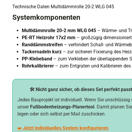
Technische Daten Multidämmrolle 20-2 WLG 045
Systemkomponenten
Multidämmrolle 20-2 mm WLG 045
– Wärme- und Tri
PE-RT Heizrohr 17x2 mm
– großzügig dimensioniert
Randdämmstreifen
– verhindert Schall- und Wärme
Tackernadeln kurz
– zur sicheren Fixierung des Heiz
PP-Klebeband
– zum Verkleben der überlappenden 
Rohrkalibrierer
– zum Entgraten und Kalibrieren des
🛠️ Nicht ganz sicher, ob dieses Set perfekt pass
Jedes Bauprojekt ist individuell. Wenn Sie unschlüssig 
unser
Fußbodenheizungs-Planertool
. Damit planen Sie
legen oder sich selbst per Mail zuschicken.
➡️
Jetzt individuelles System konfigurieren