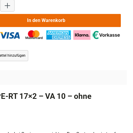
Produkt Anzahl: Gib den gewünschten Wert ein oder benutze die 
In den Warenkorb
ttel hinzufügen
E-RT 17×2 – VA 10 – ohne