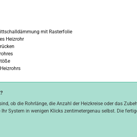
ttschalldämmung mit Rasterfolie
es Heizrohr
brücken
rohres
Stöße
 Heizrohrs
t?
sind, ob die Rohrlänge, die Anzahl der Heizkreise oder das Zube
 Ihr System in wenigen Klicks zentimetergenau selbst. Die fertig