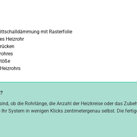
ttschalldämmung mit Rasterfolie
es Heizrohr
brücken
rohres
Stöße
 Heizrohrs
t?
sind, ob die Rohrlänge, die Anzahl der Heizkreise oder das Zube
 Ihr System in wenigen Klicks zentimetergenau selbst. Die fertig