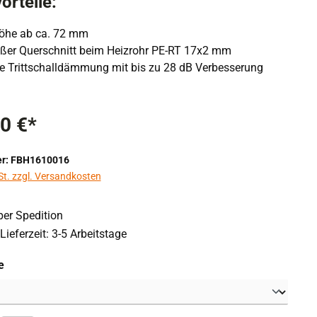
orteile:
öhe ab ca. 72 mm
oßer Querschnitt beim Heizrohr PE-RT 17x2 mm
rte Trittschalldämmung mit bis zu 28 dB Verbesserung
0 €*
r: FBH1610016
St. zzgl. Versandkosten
er Spedition
Lieferzeit: 3-5 Arbeitstage
auswählen
e