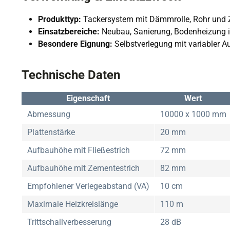
Produkttyp:
Tackersystem mit Dämmrolle, Rohr und
Einsatzbereiche:
Neubau, Sanierung, Bodenheizung
Besondere Eignung:
Selbstverlegung mit variabler 
Technische Daten
Eigenschaft
Wert
Abmessung
10000 x 1000 mm
Plattenstärke
20 mm
Aufbauhöhe mit Fließestrich
72 mm
Aufbauhöhe mit Zementestrich
82 mm
Empfohlener Verlegeabstand (VA)
10 cm
Maximale Heizkreislänge
110 m
Trittschallverbesserung
28 dB