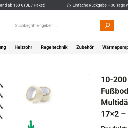
and ab 150 € (DE / Paket)
Einfache Rückgabe – 30 Tage W
ung
Heizrohr
Regeltechnik
Zubehör
Wärmepum
10-200
Fußbod
Multid
17×2 – 