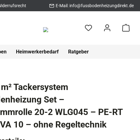
iderrufsrecht
E-Mail:
info@fussbodenheizungdirekt.de
pen
Heimwerkerbedarf
Ratgeber
 m² Tackersystem
enheizung Set –
ämmrolle 20-2 WLG045 – PE-RT
VA 10 – ohne Regeltechnik