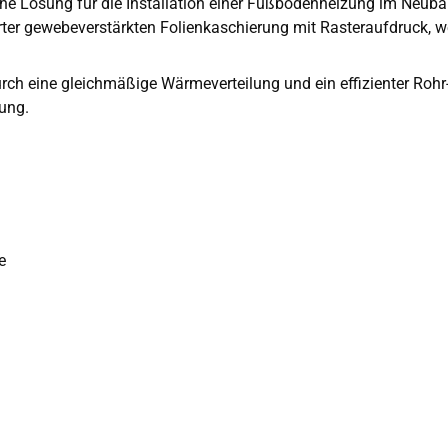
iche Lösung für die Installation einer Fußbodenheizung im Neub
ter gewebeverstärkten Folienkaschierung mit Rasteraufdruck, wel
h eine gleichmäßige Wärmeverteilung und ein effizienter Rohr- u
ung.
e