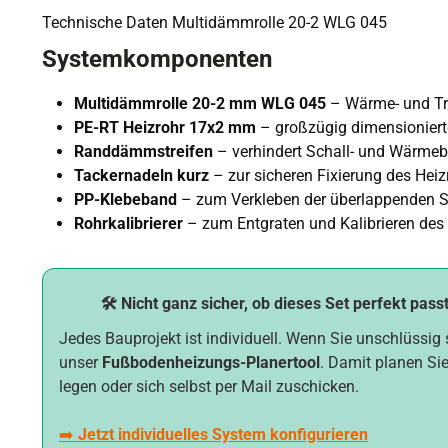
Technische Daten Multidämmrolle 20-2 WLG 045
Systemkomponenten
Multidämmrolle 20-2 mm WLG 045
– Wärme- und Tri
PE-RT Heizrohr 17x2 mm
– großzügig dimensioniert
Randdämmstreifen
– verhindert Schall- und Wärme
Tackernadeln kurz
– zur sicheren Fixierung des Heiz
PP-Klebeband
– zum Verkleben der überlappenden 
Rohrkalibrierer
– zum Entgraten und Kalibrieren des
🛠️ Nicht ganz sicher, ob dieses Set perfekt pass
Jedes Bauprojekt ist individuell. Wenn Sie unschlüssig 
unser
Fußbodenheizungs-Planertool
. Damit planen Sie
legen oder sich selbst per Mail zuschicken.
➡️
Jetzt individuelles System konfigurieren