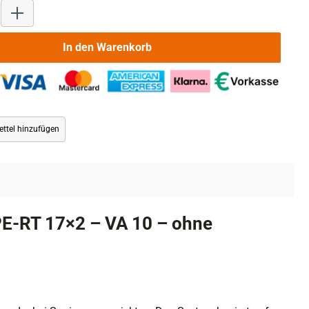
Produkt Anzahl: Gib den gewünschten Wert ein oder benutze die 
In den Warenkorb
ttel hinzufügen
E-RT 17×2 – VA 10 – ohne