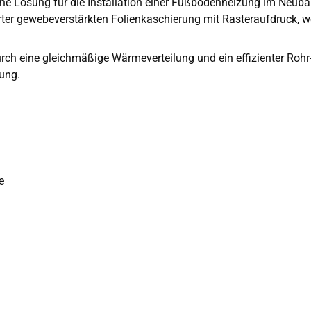
iche Lösung für die Installation einer Fußbodenheizung im Neub
ter gewebeverstärkten Folienkaschierung mit Rasteraufdruck, wel
h eine gleichmäßige Wärmeverteilung und ein effizienter Rohr- u
ung.
e