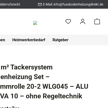
iderrufsrecht
E-Mail:
info@fussbodenheizungdirekt.de
pen
Heimwerkerbedarf
Ratgeber
 m² Tackersystem
enheizung Set –
ämmrolle 20-2 WLG045 – ALU
VA 10 – ohne Regeltechnik