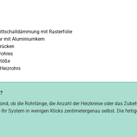
ttschalldämmung mit Rasterfolie
hr mit Aluminiumkern
brücken
rohres
Stöße
 Heizrohrs
t?
sind, ob die Rohrlänge, die Anzahl der Heizkreise oder das Zube
 Ihr System in wenigen Klicks zentimetergenau selbst. Die fertig