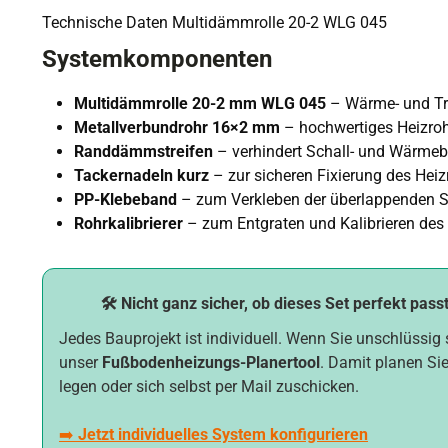
Technische Daten Multidämmrolle 20-2 WLG 045
Systemkomponenten
Multidämmrolle 20-2 mm WLG 045
– Wärme- und Tri
Metallverbundrohr 16×2 mm
– hochwertiges Heizro
Randdämmstreifen
– verhindert Schall- und Wärme
Tackernadeln kurz
– zur sicheren Fixierung des Heiz
PP-Klebeband
– zum Verkleben der überlappenden 
Rohrkalibrierer
– zum Entgraten und Kalibrieren des
🛠️ Nicht ganz sicher, ob dieses Set perfekt pass
Jedes Bauprojekt ist individuell. Wenn Sie unschlüssig 
unser
Fußbodenheizungs-Planertool
. Damit planen Sie
legen oder sich selbst per Mail zuschicken.
➡️
Jetzt individuelles System konfigurieren