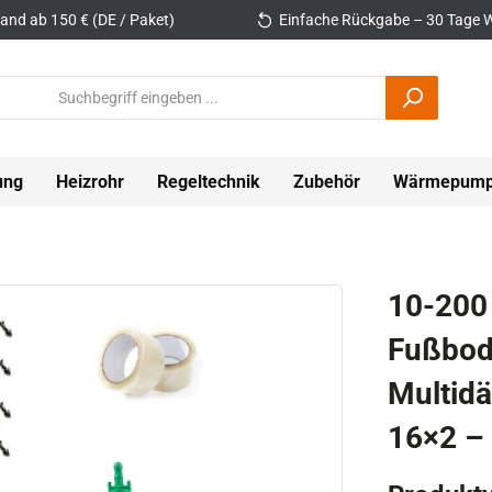
and ab 150 € (DE / Paket)
Einfache Rückgabe – 30 Tage W
ung
Heizrohr
Regeltechnik
Zubehör
Wärmepum
10-200
Fußbod
Multid
16×2 – 