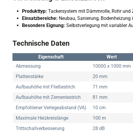
Produkttyp:
Tackersystem mit Dämmrolle, Rohr und
Einsatzbereiche:
Neubau, Sanierung, Bodenheizung
Besondere Eignung:
Selbstverlegung mit variabler 
Technische Daten
Eigenschaft
Wert
Abmessung
10000 x 1000 mm
Plattenstärke
20 mm
Aufbauhöhe mit Fließestrich
71 mm
Aufbauhöhe mit Zementestrich
81 mm
Empfohlener Verlegeabstand (VA)
10 cm
Maximale Heizkreislänge
100 m
Trittschallverbesserung
28 dB