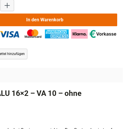
Produkt Anzahl: Gib den gewünschten Wert ein oder benutze die 
In den Warenkorb
ttel hinzufügen
LU 16×2 – VA 10 – ohne