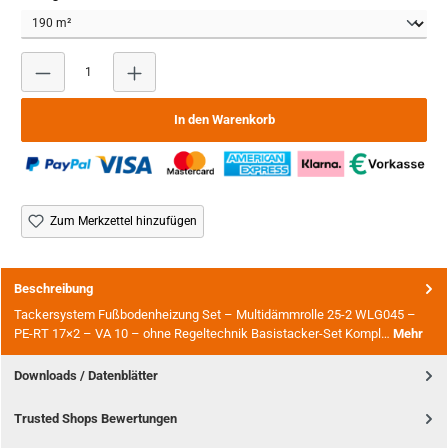
Produkt Anzahl: Gib den gewünschten Wert ein oder benutze
In den Warenkorb
Zum Merkzettel hinzufügen
Beschreibung
Tackersystem Fußbodenheizung Set – Multidämmrolle 25-2 WLG045 –
PE-RT 17×2 – VA 10 – ohne Regeltechnik Basistacker-Set Kompl…
Mehr
Downloads / Datenblätter
Trusted Shops Bewertungen