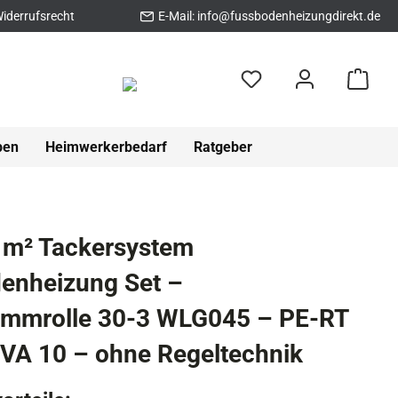
iderrufsrecht
E-Mail:
info@fussbodenheizungdirekt.de
pen
Heimwerkerbedarf
Ratgeber
 m² Tackersystem
enheizung Set –
ämmrolle 30-3 WLG045 – PE-RT
VA 10 – ohne Regeltechnik