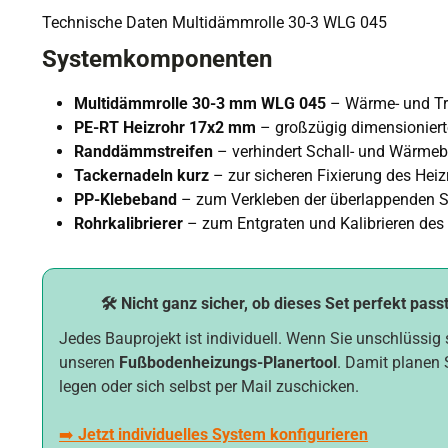
Technische Daten Multidämmrolle 30-3 WLG 045
Systemkomponenten
Multidämmrolle 30-3 mm WLG 045
– Wärme- und Tri
PE-RT Heizrohr 17x2 mm
– großzügig dimensioniert
Randdämmstreifen
– verhindert Schall- und Wärme
Tackernadeln kurz
– zur sicheren Fixierung des Heiz
PP-Klebeband
– zum Verkleben der überlappenden 
Rohrkalibrierer
– zum Entgraten und Kalibrieren des
🛠️ Nicht ganz sicher, ob dieses Set perfekt pass
Jedes Bauprojekt ist individuell. Wenn Sie unschlüssig 
unseren
Fußbodenheizungs-Planertool
. Damit planen 
legen oder sich selbst per Mail zuschicken.
➡️
Jetzt individuelles System konfigurieren