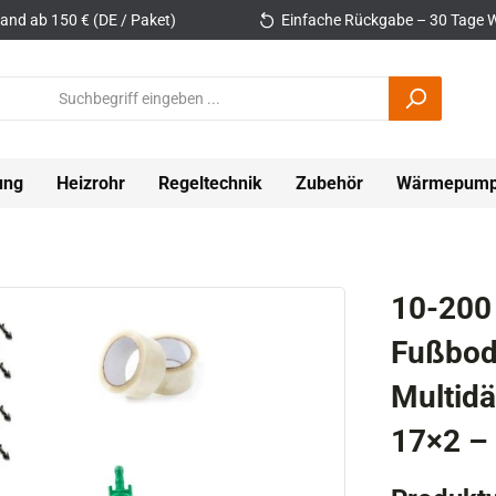
and ab 150 € (DE / Paket)
Einfache Rückgabe – 30 Tage W
ung
Heizrohr
Regeltechnik
Zubehör
Wärmepum
10-200
Fußbod
Multid
17×2 – 