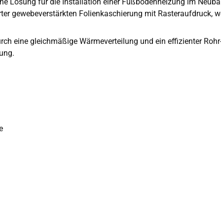
iche Lösung für die Installation einer Fußbodenheizung im Neub
ter gewebeverstärkten Folienkaschierung mit Rasteraufdruck, wel
h eine gleichmäßige Wärmeverteilung und ein effizienter Rohr- u
ung.
e