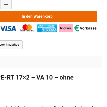
Produkt Anzahl: Gib den gewünschten Wert ein oder benutze die 
In den Warenkorb
ttel hinzufügen
E-RT 17×2 – VA 10 – ohne