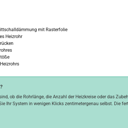
ttschalldämmung mit Rasterfolie
es Heizrohr
brücken
rohres
Stöße
 Heizrohrs
t?
sind, ob die Rohrlänge, die Anzahl der Heizkreise oder das Zube
Sie Ihr System in wenigen Klicks zentimetergenau selbst. Die fer