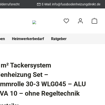
iderrufsrecht
E-Mail:
info@fussbodenheizungdirekt.de
pen
Heimwerkerbedarf
Ratgeber
 m² Tackersystem
enheizung Set –
ämmrolle 30-3 WLG045 – ALU
VA 10 – ohne Regeltechnik