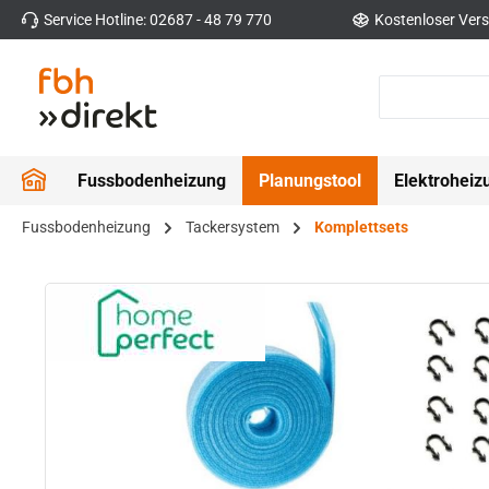
Service Hotline: 02687 - 48 79 770
Kostenloser Vers
 Hauptinhalt springen
Zur Suche springen
Zur Hauptnavigation springen
Fussbodenheizung
Planungstool
Elektroheiz
Fussbodenheizung
Tackersystem
Komplettsets
Bildergalerie überspringen