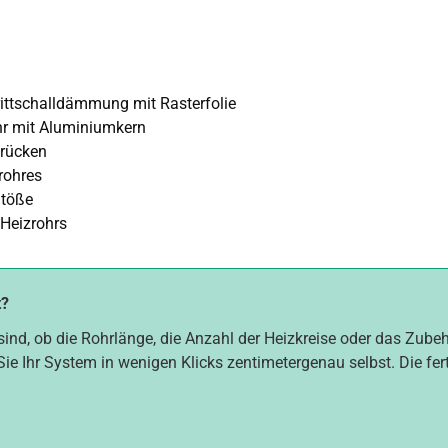
ttschalldämmung mit Rasterfolie
hr mit Aluminiumkern
brücken
rohres
Stöße
 Heizrohrs
t?
sind, ob die Rohrlänge, die Anzahl der Heizkreise oder das Zube
Sie Ihr System in wenigen Klicks zentimetergenau selbst. Die fer