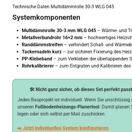
Technische Daten Multidämmrolle 30-3 WLG 045
Systemkomponenten
Multidämmrolle 30-3 mm WLG 045
– Wärme- und Tri
Metallverbundrohr 16×2 mm
– hochwertiges Heizro
Randdämmstreifen
– verhindert Schall- und Wärme
Tackernadeln kurz
– zur sicheren Fixierung des Heiz
PP-Klebeband
– zum Verkleben der überlappenden 
Rohrkalibrierer
– zum Entgraten und Kalibrieren des
🛠️ Nicht ganz sicher, ob dieses Set perfekt pass
Jedes Bauprojekt ist individuell. Wenn Sie unschlüssig 
unseren
Fußbodenheizungs-Planertool
. Damit planen 
legen oder sich selbst per Mail zuschicken.
➡️
Jetzt individuelles System konfigurieren