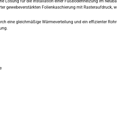
iche Lösung für die Installation einer Fußbodenheizung im Neub
ter gewebeverstärkten Folienkaschierung mit Rasteraufdruck, wel
h eine gleichmäßige Wärmeverteilung und ein effizienter Rohr- u
ung.
e