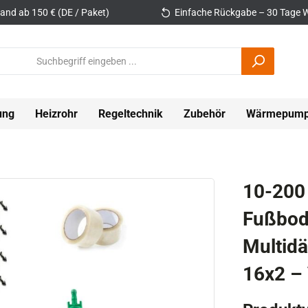
and ab 150 € (DE / Paket)
Einfache Rückgabe – 30 Tage W
ung
Heizrohr
Regeltechnik
Zubehör
Wärmepum
10-200
Fußbod
Multid
16x2 – 