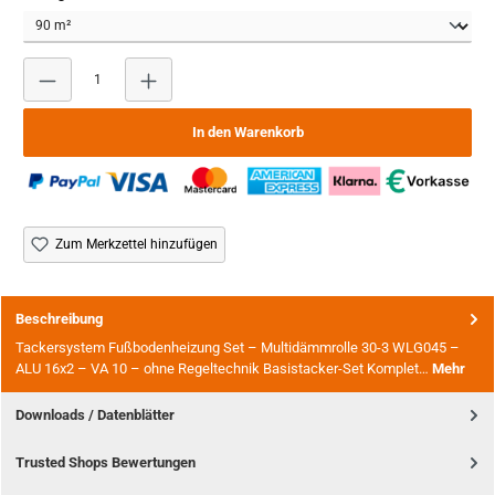
Produkt Anzahl: Gib den gewünschten Wert ein oder benutze
In den Warenkorb
Zum Merkzettel hinzufügen
Beschreibung
Tackersystem Fußbodenheizung Set – Multidämmrolle 30-3 WLG045 –
ALU 16x2 – VA 10 – ohne Regeltechnik Basistacker-Set Komplet…
Mehr
Downloads / Datenblätter
Trusted Shops Bewertungen