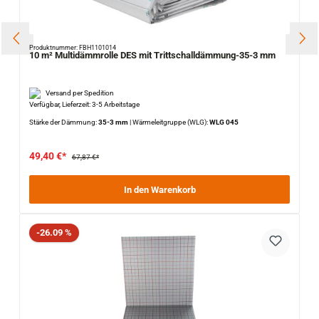
Produktnummer: FBH1101014
10 m² Multidämmrolle DES mit Trittschalldämmung-35-3 mm
Versand per Spedition
Verfügbar, Lieferzeit: 3-5 Arbeitstage
Stärke der Dämmung:
35-3 mm
|
Wärmeleitgruppe (WLG):
WLG 045
49,40 €*
67,87 €*
In den Warenkorb
Rabatt
-26.09 %