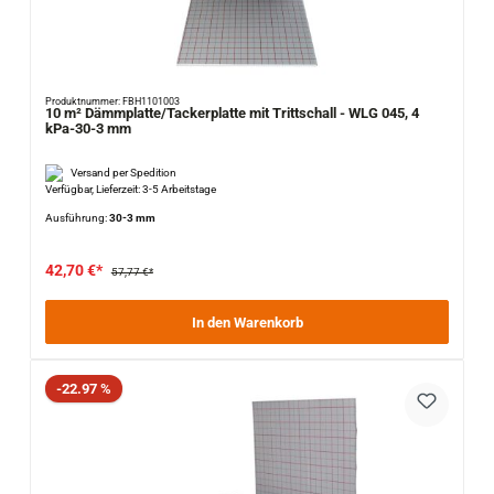
Produktnummer: FBH1101003
10 m² Dämmplatte/Tackerplatte mit Trittschall - WLG 045, 4
kPa-30-3 mm
Versand per Spedition
Verfügbar, Lieferzeit: 3-5 Arbeitstage
Ausführung:
30-3 mm
42,70 €*
57,77 €*
In den Warenkorb
Rabatt
-22.97 %