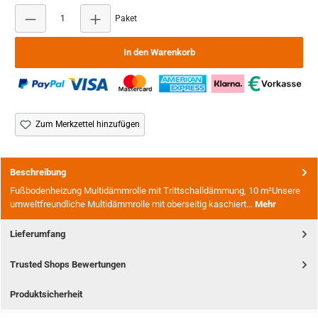
Produkt Anzahl: Gib den gewünschten Wert ein ode
Paket
In den Warenkorb
Zum Merkzettel hinzufügen
Beschreibung
Fußbodenheizung Multidämmrolle mit Trittschalldämmung, 10 m²Unsere
umweltfreundliche Multidämmrolle mit oberseitig kaschiert…
Mehr
Lieferumfang
Trusted Shops Bewertungen
Produktsicherheit