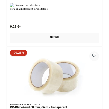
Versand per Paketdienst
Verfügbar, Lieferzeit: 3-5 Arbeitstage
9,23 €*
Details
Rabatt
-29.28 %
Produktnummer: FBH1112015
PP-Klebeband 50 mm, 66 m - transparent