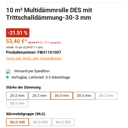
10 m² Multidämmrolle DES mit
Trittschalldämmung-30-3 mm
-21.51 %
53,40 €*
68,03 €*
(21.51% gespart)
Inhalt:
10 qm
(5,34 €* / 1 qm)
Produktnummer: FBH1101007
Preise inkl. MwSt. zzgl. Versandkosten
Versand per Spedition
Verfügbar, Lieferzeit: 3-5 Arbeitstage
auswählen
Stärke der Dämmung
20-2 mm
25-2 mm
30-3 mm
35-3 mm
30-2 mm
(Diese Option is
35-2 mm
(Diese Option ist zurzeit nicht verfügbar.)
auswählen
Wärmeleitgruppe (WLG)
WLG 045
WLG 040
WLG 035
(Diese Option ist zurzeit nicht verfügbar.)
(Diese Option ist zurzeit nicht verfügbar.)