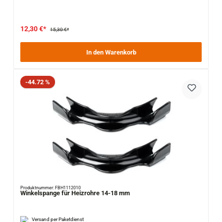
12,30 €*
15,30 €*
In den Warenkorb
Rabatt
-44.72 %
Produktnummer: FBH1112010
Winkelspange für Heizrohre 14-18 mm
Versand per Paketdienst