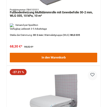
Produktnummer: FBH1101011
Fußbodenheizung Multidämmrolle mit Gewebefolie 30-2 mm,
WLG 035, 10 kPa, 10 m²
Versand per Spedition
Verfügbar, Lieferzeit: 3-5 Arbeitstage
Stärke der Dämmung:
30-2 mm
|
Wärmeleitgruppe (WLG):
WLG 035
68,30 €*
98,52 €*
In den Warenkorb
Rabatt
-27.21 %