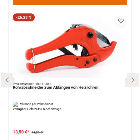
Rabatt
-26.23 %
Produktnummer: FBH1112011
Rohrabschneider zum Ablängen von Heizrohren
Versand per Paketdienst
Verfügbar, Lieferzeit: 3-5 Arbeitstage
13,50 €*
18,30 €*