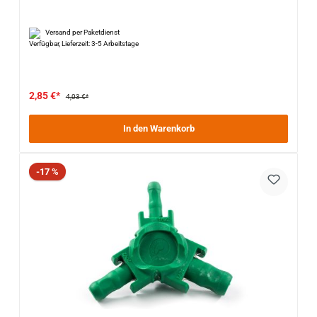
Versand per Paketdienst
Verfügbar, Lieferzeit: 3-5 Arbeitstage
2,85 €*
4,03 €*
In den Warenkorb
Rabatt
-17 %