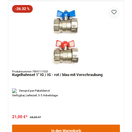
Rabatt
-26.32 %
Produktnummer: FBH1111033
Kugelhahnset 1" IG / IG - rot / blau mit Verschraubung
Versand per Paketdienst
Verfügbar, Lieferzeit: 3-5 Arbeitstage
21,00 €*
28,50 €*
In den Warenkorb