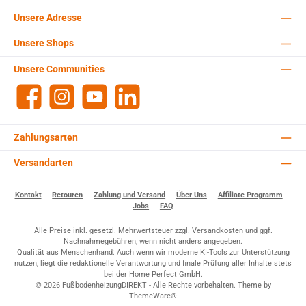
Unsere Adresse
Unsere Shops
Unsere Communities
Facebook
Instagram
YouTube
LinkedIn
Zahlungsarten
Versandarten
Kontakt
Retouren
Zahlung und Versand
Über Uns
Affiliate Programm
Jobs
FAQ
Alle Preise inkl. gesetzl. Mehrwertsteuer zzgl.
Versandkosten
und ggf.
Nachnahmegebühren, wenn nicht anders angegeben.
Qualität aus Menschenhand: Auch wenn wir moderne KI-Tools zur Unterstützung
nutzen, liegt die redaktionelle Verantwortung und finale Prüfung aller Inhalte stets
bei der Home Perfect GmbH.
© 2026 FußbodenheizungDIREKT - Alle Rechte vorbehalten. Theme by
ThemeWare®