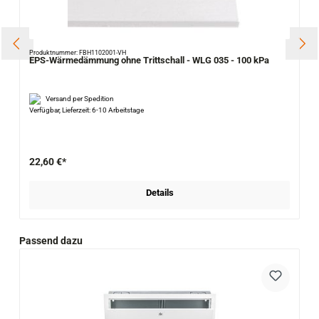
Produktnummer: FBH1102001-VH
EPS-Wärmedämmung ohne Trittschall - WLG 035 - 100 kPa
Versand per Spedition
Verfügbar, Lieferzeit: 6-10 Arbeitstage
22,60 €*
Details
Produktgalerie überspringen
Passend dazu