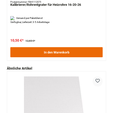
Produktnummer: FBH1112075
Kalibrierer/Rohrentgrater für Heizrohre 16-20-26
Versand per Paketdienst
Verfügbar, Lieferzeit: 3-5 Arbeitstage
10,50 €*
12,65 €*
In den Warenkorb
Produktgalerie überspringen
Ähnliche Artikel