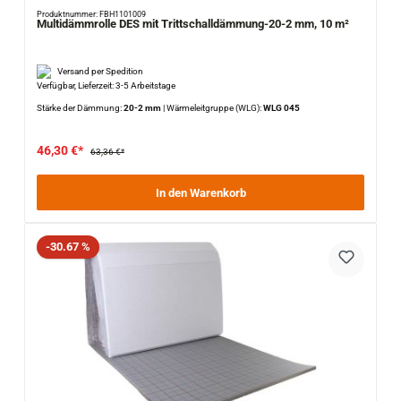
Produktnummer: FBH1101009
Multidämmrolle DES mit Trittschalldämmung-20-2 mm, 10 m²
Versand per Spedition
Verfügbar, Lieferzeit: 3-5 Arbeitstage
Stärke der Dämmung:
20-2 mm
|
Wärmeleitgruppe (WLG):
WLG 045
46,30 €*
63,36 €*
In den Warenkorb
Rabatt
-30.67 %