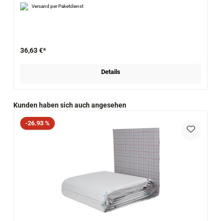
Versand per Paketdienst
36,63 €*
Details
Produktgalerie überspringen
Kunden haben sich auch angesehen
Rabatt
-26.93 %