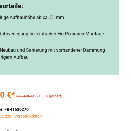
orteile:
drige Aufbauhöhe ab ca. 51 mm
 Rohrverlegung bei einfacher Ein-Personen-Montage
r Neubau und Sanierung mit vorhandener Dämmung
drigem Aufbau
0 €*
2.064,26 €*
(21.88% gespart)
r: FBH1630270
St. zzgl. Versandkosten