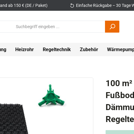
and ab 150 € (DE / Paket)
Einfache Rückgabe – 30 Tage W
ung
Heizrohr
Regeltechnik
Zubehör
Wärmepum
100 m²
Fußbod
Dämmun
Regelt