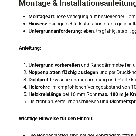
Montage & Installationsanleitun
Montageart:
lose Verlegung auf bestehender Dä
Hinweis:
Fachgerechte Installation durch geschul
Untergrundanforderung:
eben, tragfähig, stabil,
Anleitung:
Untergrund vorbereiten
und Randdämmstreifen u
Noppenplatten flächig auslegen
und per Druckkno
Dichtprofil
zwischen Randdämmung und Platte k
Heizrohre
im empfohlenen Verlegeabstand von 10 
Heizkreislänge
bei 16 mm Rohr
max. 100 m je Kr
Heizrohr an Verteiler anschließen und
Dichtheitsp
Wichtige Hinweise für den Einbau:
Die Noppenplatten sind bei der Rohrträgerplatte
N