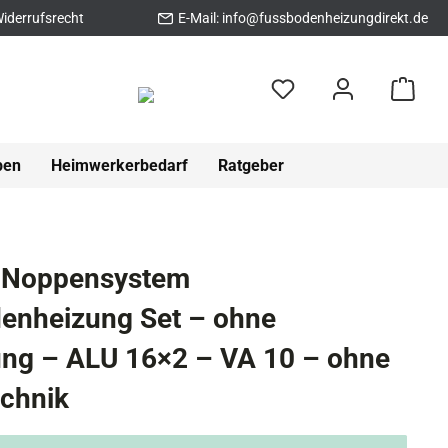
iderrufsrecht
E-Mail:
info@fussbodenheizungdirekt.de
pen
Heimwerkerbedarf
Ratgeber
 Noppensystem
enheizung Set – ohne
g – ALU 16×2 – VA 10 – ohne
echnik