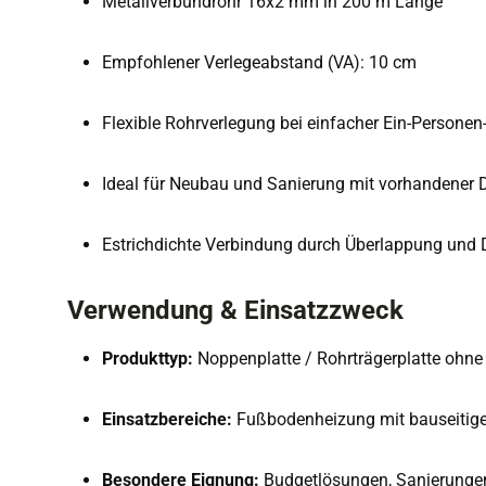
Metallverbundrohr 16x2 mm in 200 m Länge
Empfohlener Verlegeabstand (VA): 10 cm
Flexible Rohrverlegung bei einfacher Ein-Persone
Ideal für Neubau und Sanierung mit vorhandene
Estrichdichte Verbindung durch Überlappung und
Verwendung & Einsatzzweck
Produkttyp:
Noppenplatte / Rohrträgerplatte oh
Einsatzbereiche:
Fußbodenheizung mit bauseitig
Besondere Eignung:
Budgetlösungen, Sanierungen