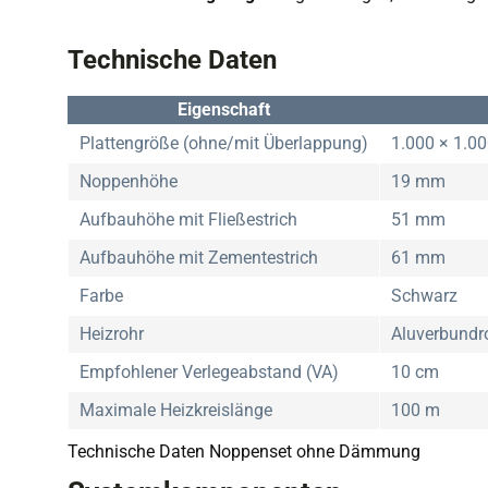
Technische Daten
Eigenschaft
Plattengröße (ohne/mit Überlappung)
1.000 × 1.0
Noppenhöhe
19 mm
Aufbauhöhe mit Fließestrich
51 mm
Aufbauhöhe mit Zementestrich
61 mm
Farbe
Schwarz
Heizrohr
Aluverbund
Empfohlener Verlegeabstand (VA)
10 cm
Maximale Heizkreislänge
100 m
Technische Daten Noppenset ohne Dämmung