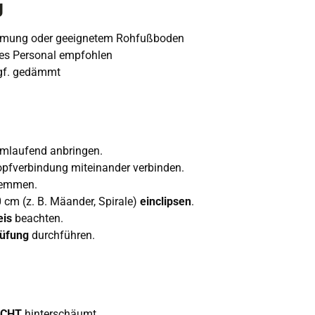
g
mmung oder geeignetem Rohfußboden
tes Personal empfohlen
 ggf. gedämmt
mlaufend anbringen.
pfverbindung miteinander verbinden.
lemmen.
cm (z. B. Mäander, Spirale)
einclipsen
.
eis
beachten.
rüfung
durchführen.
ICHT
hinterschäumt.