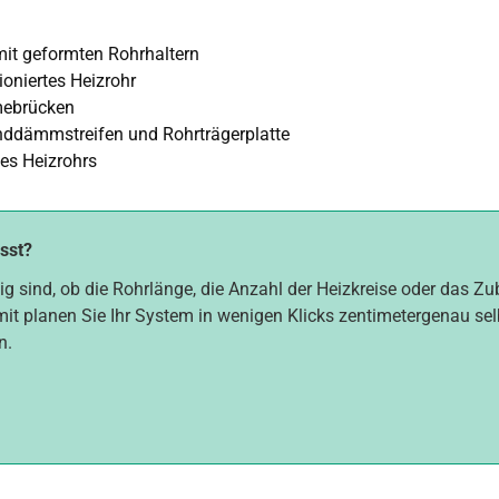
mit geformten Rohrhaltern
oniertes Heizrohr
mebrücken
ddämmstreifen und Rohrträgerplatte
es Heizrohrs
asst?
ig sind, ob die Rohrlänge, die Anzahl der Heizkreise oder das Z
mit planen Sie Ihr System in wenigen Klicks zentimetergenau selbs
n.