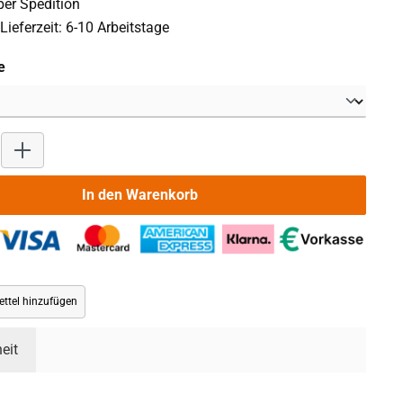
er Spedition
Lieferzeit: 6-10 Arbeitstage
auswählen
e
Produkt Anzahl: Gib den gewünschten Wert ein oder benutze die 
In den Warenkorb
ttel hinzufügen
eit