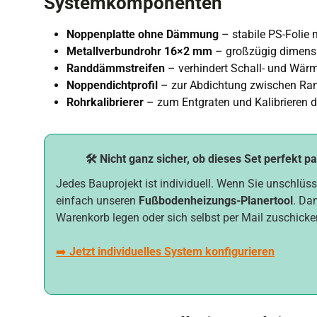
Systemkomponenten
Noppenplatte ohne Dämmung
– stabile PS-Folie 
Metallverbundrohr 16×2 mm
– großzügig dimensi
Randdämmstreifen
– verhindert Schall- und Wär
Noppendichtprofil
– zur Abdichtung zwischen Ran
Rohrkalibrierer
– zum Entgraten und Kalibrieren d
🛠️ Nicht ganz sicher, ob dieses Set perfekt p
Jedes Bauprojekt ist individuell. Wenn Sie unschlüss
einfach unseren
Fußbodenheizungs-Planertool
. Da
Warenkorb legen oder sich selbst per Mail zuschicke
➡️
Jetzt individuelles System konfigurieren