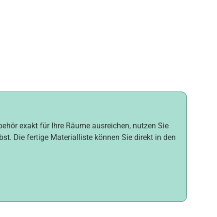
ubehör exakt für Ihre Räume ausreichen, nutzen Sie
t. Die fertige Materialliste können Sie direkt in den