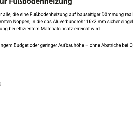
ür Fußbodenheizung
ür alle, die eine Fußbodenheizung auf bauseitiger Dämmung rea
formten Noppen, in die das Aluverbundrohr 16x2 mm sicher einge
g bei effizientem Materialeinsatz erreicht wird.
ringem Budget oder geringer Aufbauhöhe – ohne Abstriche bei Qu
g