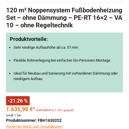
120 m² Noppensystem Fußbodenheizung
Set – ohne Dämmung – PE-RT 16×2 – VA
10 – ohne Regeltechnik
Produktvorteile:
Sehr niedrige Aufbauhöhe ab ca. 51 mm
Flexible Rohrverlegung bei einfacher Ein-Personen-Montage
Ideal für Neubau und Sanierung mit vorhandener Dämmung oder
niedrigem Aufbau
-21.26 %
1.635,90 €*
2.077,59 €*
(21.26% gespart)
Inhalt:
1 Set
Produktnummer: FBH1630252
Preise inkl. MwSt. zzgl. Versandkosten