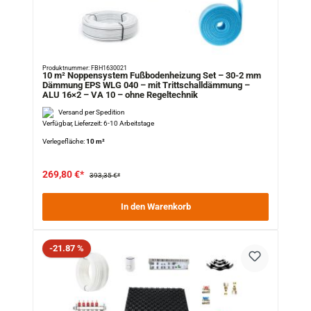
Produktnummer: FBH1630021
10 m² Noppensystem Fußbodenheizung Set – 30-2 mm
Dämmung EPS WLG 040 – mit Trittschalldämmung –
ALU 16×2 – VA 10 – ohne Regeltechnik
Versand per Spedition
Verfügbar, Lieferzeit: 6-10 Arbeitstage
Verlegefläche:
10 m²
269,80 €*
393,35 €*
In den Warenkorb
Rabatt
-21.87 %