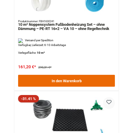
Produktnummer: FBH1630241
10 m² Noppensystem Fußbodenheizung Set – ohne
Dämmung – PE-RT 16×2 – VA 10 – ohne Regeltechnik
Versand per Spedition
Verfügbar, Lieferzeit: 6-10 Arbeitstage
Verlegefläche:
10 m²
161,20 €*
290,51 €*
In den Warenkorb
Rabatt
-31.41 %