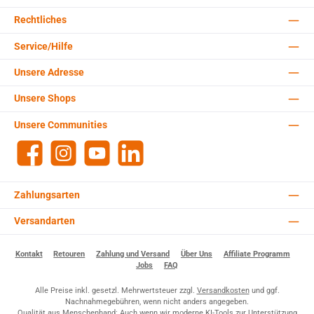
Rechtliches
Service/Hilfe
Unsere Adresse
Unsere Shops
Unsere Communities
Facebook
Instagram
YouTube
LinkedIn
Zahlungsarten
Versandarten
Kontakt
Retouren
Zahlung und Versand
Über Uns
Affiliate Programm
Jobs
FAQ
Alle Preise inkl. gesetzl. Mehrwertsteuer zzgl.
Versandkosten
und ggf.
Nachnahmegebühren, wenn nicht anders angegeben.
Qualität aus Menschenhand: Auch wenn wir moderne KI-Tools zur Unterstützung