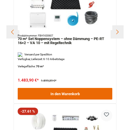
Produktnummer: FBH1630607
70 m² Set Noppensystem – ohne Dämmung – PE-RT
16×2 – VA 10 – mit Regeltechnik
Versand per Spedition
Verfügbar, Lieferzeit: 6-10 Arbeitstage
Verlegefläche:
70 m²
1.483,90 €*
1.899,39 €*
In den Warenkorb
Rabatt
-27.61 %