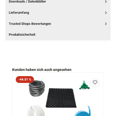
Downloads / Datenblätter
Lieferumfang
Trusted Shops Bewertungen
Produktsicherheit
Produktgalerie überspringen
Kunden haben sich auch angesehen
Rabatt
-44.51 %