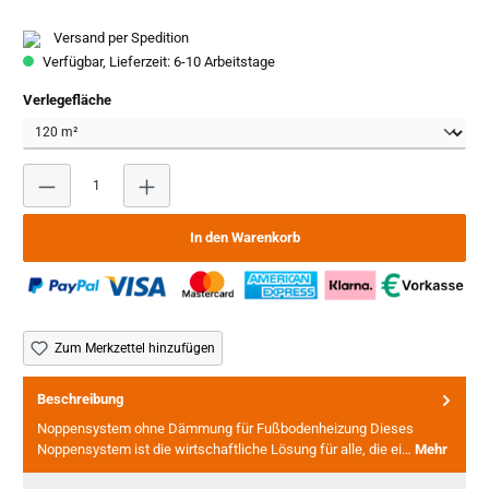
Versand per Spedition
Verfügbar, Lieferzeit: 6-10 Arbeitstage
auswählen
Verlegefläche
Produkt Anzahl: Gib den gewünschten Wert ein oder benutze
In den Warenkorb
Zum Merkzettel hinzufügen
Beschreibung
Noppensystem ohne Dämmung für Fußbodenheizung Dieses
Noppensystem ist die wirtschaftliche Lösung für alle, die ei…
Mehr