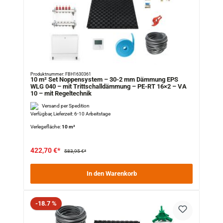
Produktnummer: FBH1630361
10 m² Set Noppensystem – 30-2 mm Dämmung EPS
WLG 040 – mit Trittschalldämmung – PE-RT 16×2 – VA
10 – mit Regeltechnik
Versand per Spedition
Verfügbar, Lieferzeit: 6-10 Arbeitstage
Verlegefläche:
10 m²
422,70 €*
583,95 €*
In den Warenkorb
Rabatt
-18.7 %