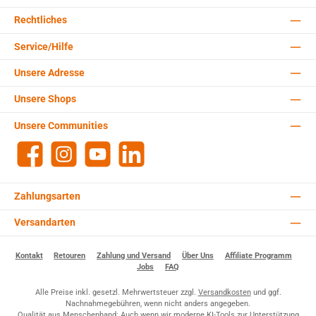
Rechtliches
Service/Hilfe
Unsere Adresse
Unsere Shops
Unsere Communities
Facebook
Instagram
YouTube
LinkedIn
Zahlungsarten
Versandarten
Kontakt
Retouren
Zahlung und Versand
Über Uns
Affiliate Programm
Jobs
FAQ
Alle Preise inkl. gesetzl. Mehrwertsteuer zzgl.
Versandkosten
und ggf.
Nachnahmegebühren, wenn nicht anders angegeben.
Qualität aus Menschenhand: Auch wenn wir moderne KI-Tools zur Unterstützung