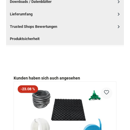
Downloads / Datenblätter
Lieferumfang
Trusted Shops Bewertungen
Produktsicherheit
Produktgalerie überspringen
Kunden haben sich auch angesehen
Rabatt
-23.08 %