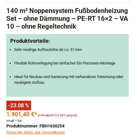
140 m² Noppensystem Fußbodenheizung
Set – ohne Dämmung – PE-RT 16×2 – VA
10 – ohne Regeltechnik
Produktvorteile:
Sehr niedrige Aufbauhöhe ab ca. 51 mm
Flexible Rohrverlegung bei einfacher Ein-Personen-Montage
Ideal für Neubau und Sanierung mit vorhandener Dämmung oder
niedrigem Aufbau
-23.08 %
1.901,40 €*
2.471,82 €*
(23.08% gespart)
Inhalt:
1 Set
Produktnummer: FBH1630254
Preise inkl. MwSt. zzgl. Versandkosten