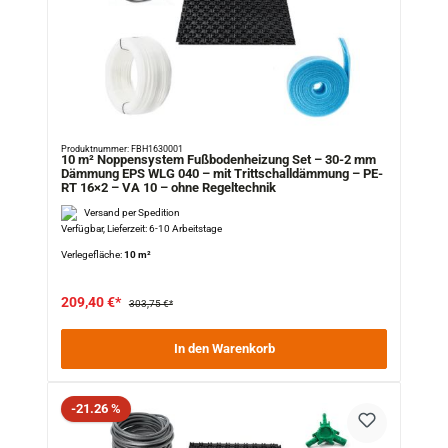
Produktnummer: FBH1630001
10 m² Noppensystem Fußbodenheizung Set – 30-2 mm
Dämmung EPS WLG 040 – mit Trittschalldämmung – PE-
RT 16×2 – VA 10 – ohne Regeltechnik
Versand per Spedition
Verfügbar, Lieferzeit: 6-10 Arbeitstage
Verlegefläche:
10 m²
209,40 €*
303,75 €*
In den Warenkorb
Rabatt
-21.26 %