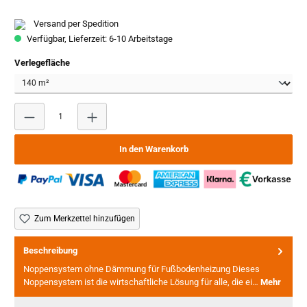
Versand per Spedition
Verfügbar, Lieferzeit: 6-10 Arbeitstage
auswählen
Verlegefläche
Produkt Anzahl: Gib den gewünschten Wert ein oder benutze
In den Warenkorb
Zum Merkzettel hinzufügen
Beschreibung
Noppensystem ohne Dämmung für Fußbodenheizung Dieses
Noppensystem ist die wirtschaftliche Lösung für alle, die ei…
Mehr