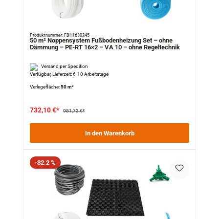
Produktnummer: FBH1630245
50 m² Noppensystem Fußbodenheizung Set – ohne
Dämmung – PE-RT 16×2 – VA 10 – ohne Regeltechnik
Versand per Spedition
Verfügbar, Lieferzeit: 6-10 Arbeitstage
Verlegefläche:
50 m²
732,10 €*
951,73 €*
In den Warenkorb
Rabatt
-32.2 %