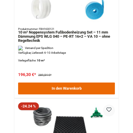
Produktnummer: FBH1630121
10 m² Noppensystem Fußbodenheizung Set – 11 mm
Dämmung EPS WLG 040 – PE-RT 16×2 – VA 10 – ohne
Regeltechnik
Versand per Spedition
Verfügbar, Lieferzeit: 6-10 Arbeitstage
Verlegefläche:
10 m²
196,30 €*
289,54 €*
In den Warenkorb
Rabatt
-24.24 %