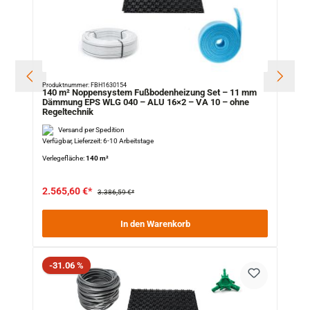
Produktnummer: FBH1630154
140 m² Noppensystem Fußbodenheizung Set – 11 mm
Dämmung EPS WLG 040 – ALU 16×2 – VA 10 – ohne
Regeltechnik
Versand per Spedition
Verfügbar, Lieferzeit: 6-10 Arbeitstage
Verlegefläche:
140 m²
2.565,60 €*
3.386,59 €*
In den Warenkorb
Rabatt
-31.06 %