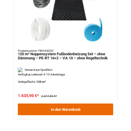
Produktnummer: FBH1630252
120 m² Noppensystem Fußbodenheizung Set – ohne
Dämmung – PE-RT 16×2 – VA 10 – ohne Regeltechnik
Versand per Spedition
Verfügbar, Lieferzeit: 6-10 Arbeitstage
Verlegefläche:
120 m²
1.635,90 €*
2.077,59 €*
In den Warenkorb