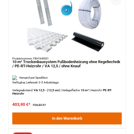
Produktnummer: FBH1640001
10 m² Trockenbausystem Fußbodenheizung ohne Regeltechnik
/ PE-RT-Heizrohr / VA 12,5 / ohne Knauf
Versand per Spedition
Verfügbar, Lieferzeit: 3-5 Arbeitstage
Verlegeabstand:
VA 12,5 - (12,5 cm)
|
Verlegefläche:
10 m²
|
Heizrohr:
PE-RT-
Heizrohr
403,90 €*
496,80 €*
In den Warenkorb