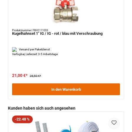
Produktnummer: FBH1111033
Kugelhahnset 1" IG / IG - rot / blau mit Verschraubung
Versand per Paketdienst
Verfügbar, Lieferzeit: 3-5 Arbeitstage
21,00 €*
28,50 €*
In den Warenkorb
Produktgalerie überspringen
Kunden haben sich auch angesehen
Rabatt
-22.48 %