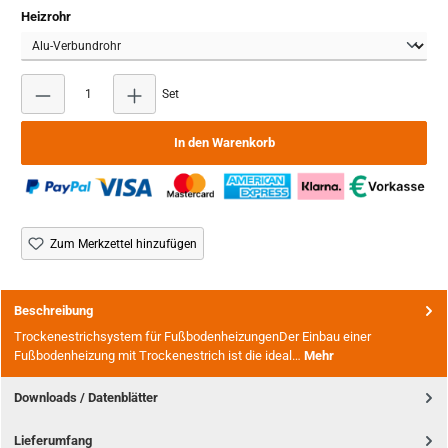
auswählen
Heizrohr
Produkt Anzahl: Gib den gewünschten Wert ein oder b
Set
In den Warenkorb
Zum Merkzettel hinzufügen
Beschreibung
Trockenestrichsystem für FußbodenheizungenDer Einbau einer
Fußbodenheizung mit Trockenestrich ist die ideal…
Mehr
Downloads / Datenblätter
Lieferumfang