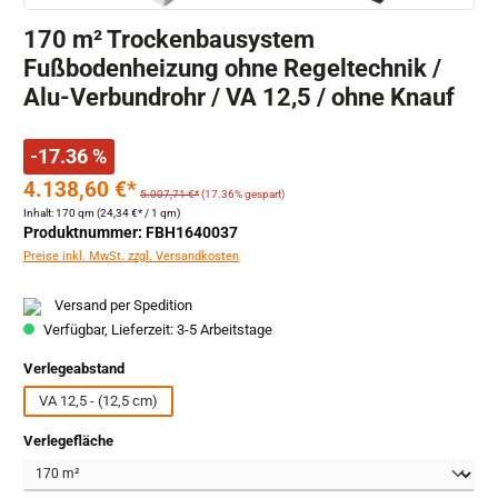
170 m² Trockenbausystem
Fußbodenheizung ohne Regeltechnik /
Alu-Verbundrohr / VA 12,5 / ohne Knauf
-17.36 %
4.138,60 €*
5.007,71 €*
(17.36% gespart)
Inhalt:
170 qm
(24,34 €* / 1 qm)
Produktnummer: FBH1640037
Preise inkl. MwSt. zzgl. Versandkosten
Versand per Spedition
Verfügbar, Lieferzeit: 3-5 Arbeitstage
auswählen
Verlegeabstand
VA 12,5 - (12,5 cm)
auswählen
Verlegefläche