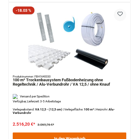
Rabatt
-18.03 %
Produktnummer: FBH1640030
100 m² Trockenbausystem Fußbodenheizung ohne
Regeltechnik / Alu-Verbundrohr / VA 12,5 / ohne Knauf
Versand per Spedition
Verfügbar, Lieferzeit: 3-5 Arbeitstage
Verlegeabstand:
VA 12,5 - (12,5 cm)
|
Verlegefläche:
100 m²
|
Heizrohr:
Alu-
Verbundrohr
2.516,20 €*
3.069,76 €*
In den Warenkorb