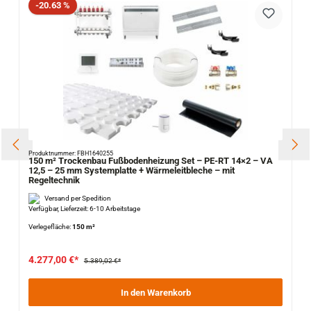
Rabatt
-20.63 %
Produktnummer: FBH1640255
150 m² Trockenbau Fußbodenheizung Set – PE-RT 14×2 – VA
12,5 – 25 mm Systemplatte + Wärmeleitbleche – mit
Regeltechnik
Versand per Spedition
Verfügbar, Lieferzeit: 6-10 Arbeitstage
Verlegefläche:
150 m²
4.277,00 €*
5.389,02 €*
In den Warenkorb