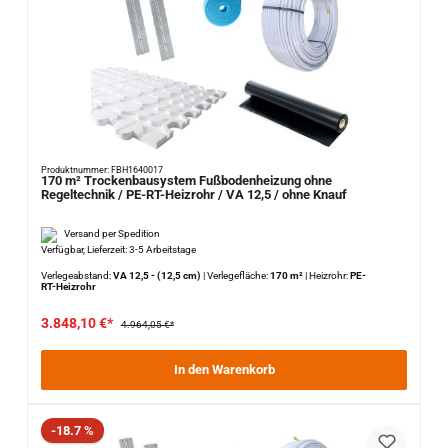
Produktnummer: FBH1640017
170 m² Trockenbausystem Fußbodenheizung ohne
Regeltechnik / PE-RT-Heizrohr / VA 12,5 / ohne Knauf
Versand per Spedition
Verfügbar, Lieferzeit: 3-5 Arbeitstage
Verlegeabstand:
VA 12,5 - (12,5 cm)
|
Verlegefläche:
170 m²
|
Heizrohr:
PE-
RT-Heizrohr
3.848,10 €*
4.964,05 €*
In den Warenkorb
Rabatt
-18.7 %