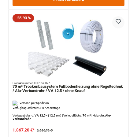
Rabatt
-25.93 %
Produktnummer: FBH1640027
70 m² Trockenbausystem Fußbodenheizung ohne Regeltechnik
/ Alu-Verbundrohr / VA 12,5 / ohne Knauf
Versand per Spedition
Verfügbar, Lieferzeit: 3-5 Arbeitstage
Verlegeabstand:
VA 12,5 - (12,5 cm)
|
Verlegefläche:
70 m²
|
Heizrohr:
Alu-
Verbundrohr
1.867,20 €*
2.520,72 €*