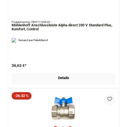
Produktnummer: FBH1111038-VH
Möhlenhoff Anschlussleiste Alpha direct 230 V Standard Plus,
Komfort, Control
Versand per Paketdienst
36,63 €*
Details
Rabatt
-26.32 %