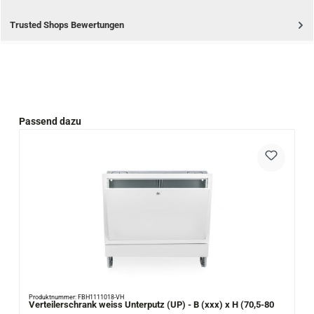
Trusted Shops Bewertungen
Produktgalerie überspringen
Passend dazu
Produktnummer: FBH1111018-VH
Verteilerschrank weiss Unterputz (UP) - B (xxx) x H (70,5-80