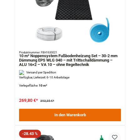
Produktnummer: FBH1630021
10 m² Noppensystem Fußbodenheizung Set – 30-2 mm
Dämmung EPS WLG 040 – mit Trittschalldämmung –
ALU 16×2 – VA 10 – ohne Regeltechnik
Versand per Spedition
Verfügbar, Lieferzeit: 6-10 Arbeitstage
Verlegefläche:
10 m²
269,80 €*
393,35 €*
In den Warenkorb
Rabatt
-28.43 %