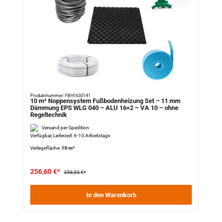
Produktnummer: FBH1630141
10 m² Noppensystem Fußbodenheizung Set – 11 mm
Dämmung EPS WLG 040 – ALU 16×2 – VA 10 – ohne
Regeltechnik
Versand per Spedition
Verfügbar, Lieferzeit: 6-10 Arbeitstage
Verlegefläche:
10 m²
256,60 €*
358,53 €*
In den Warenkorb