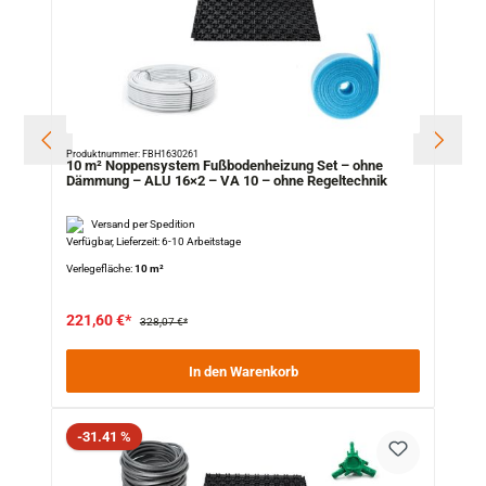
Produktnummer: FBH1630261
10 m² Noppensystem Fußbodenheizung Set – ohne
Dämmung – ALU 16×2 – VA 10 – ohne Regeltechnik
Versand per Spedition
Verfügbar, Lieferzeit: 6-10 Arbeitstage
Verlegefläche:
10 m²
221,60 €*
328,07 €*
In den Warenkorb
Rabatt
-31.41 %