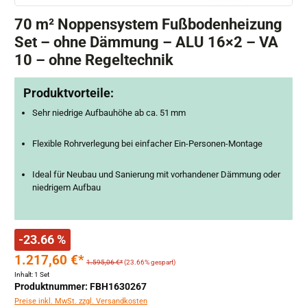
70 m² Noppensystem Fußbodenheizung
Set – ohne Dämmung – ALU 16×2 – VA
10 – ohne Regeltechnik
Produktvorteile:
Sehr niedrige Aufbauhöhe ab ca. 51 mm
Flexible Rohrverlegung bei einfacher Ein-Personen-Montage
Ideal für Neubau und Sanierung mit vorhandener Dämmung oder
niedrigem Aufbau
-23.66 %
1.217,60 €*
1.595,06 €*
(23.66% gespart)
Inhalt:
1 Set
Produktnummer: FBH1630267
Preise inkl. MwSt. zzgl. Versandkosten