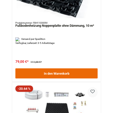
Produktnummer: FBH1103009V
Fußbodenheizung Noppenplatte ohne Dämmung, 10 m²
Versand per Spedition
Verfügbar, Lieferzeit: 3-5 Arbeitstage
79,00 €*
111,68 €*
In den Warenkorb
Rabatt
-20.64 %