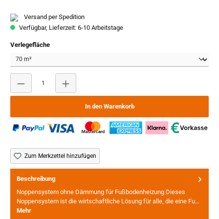
Versand per Spedition
Verfügbar, Lieferzeit: 6-10 Arbeitstage
auswählen
Verlegefläche
Produkt Anzahl: Gib den gewünschten Wert ein oder benutze
In den Warenkorb
Zum Merkzettel hinzufügen
Beschreibung
Noppensystem ohne Dämmung für Fußbodenheizung Dieses
Noppensystem ist die wirtschaftliche Lösung für alle, die eine Fu…
Mehr