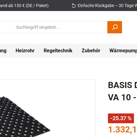
and ab 150 € (DE / Paket)
Einfache Rückgabe – 30 Tage W
ung
Heizrohr
Regeltechnik
Zubehör
Wärmepum
BASIS D
VA 10 -
-25.37 %
1.332,1