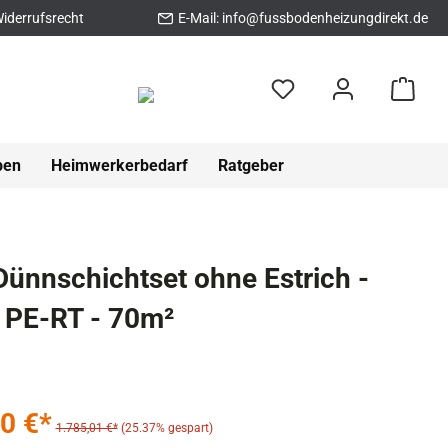
iderrufsrecht
E-Mail:
info@fussbodenheizungdirekt.de
pen
Heimwerkerbedarf
Ratgeber
ünnschichtset ohne Estrich -
 PE-RT - 70m²
0 €*
1.785,01 €*
(25.37% gespart)