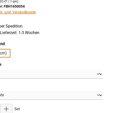
,03 €* / 1 qm)
r: FBH1650054
St. zzgl. Versandkosten
er Spedition
Lieferzeit: 1-3 Wochen
auswählen
and
 (10 cm)
auswählen
e
wählen
Produkt Anzahl: Gib den gewünschten Wert ein oder benutz
Set