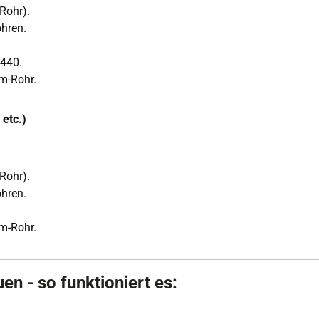
Rohr).
hren.
N440.
m-Rohr.
 etc.)
Rohr).
hren.
m-Rohr.
n - so funktioniert es: