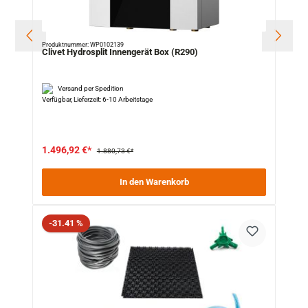
Produktnummer: WP0102139
Clivet Hydrosplit Innengerät Box (R290)
Versand per Spedition
Verfügbar, Lieferzeit: 6-10 Arbeitstage
1.496,92 €*
1.880,73 €*
In den Warenkorb
Rabatt
-31.41 %