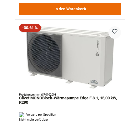
In den Warenkorb
Rabatt
-30.61 %
Produktnummer: WP0102093
Clivet MONOBlock-Wärmepumpe Edge F 8.1, 15,00 kW,
R290
Versand per Spedition
Nicht mehr verfügbar