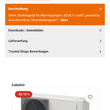
Beschreibung
Clivet | Bediengerät für Wärmepumpen | EDGE F | weiß | powerd by
ZewothermDas Clivet Bediengerät f…
Mehr
Downloads / Datenblätter
Lieferumfang
Trusted Shops Bewertungen
Produktgalerie überspringen
Zubehör
Rabatt
-32.15 %