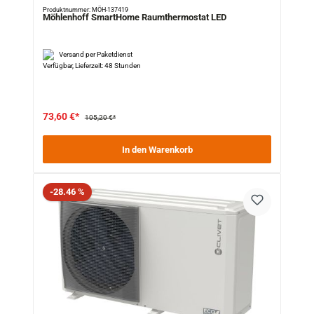
Produktnummer: MÖH-137419
Möhlenhoff SmartHome Raumthermostat LED
Versand per Paketdienst
Verfügbar, Lieferzeit: 48 Stunden
73,60 €*
105,20 €*
In den Warenkorb
Rabatt
-28.46 %