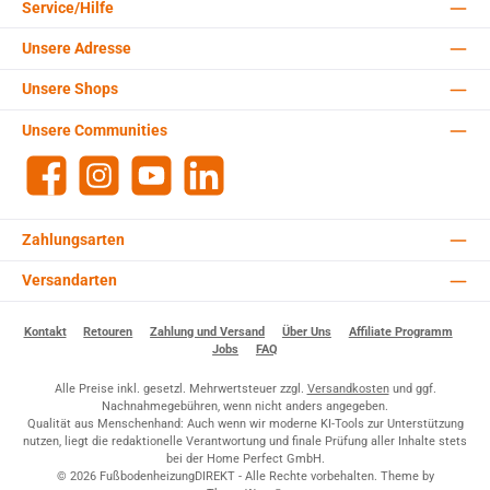
Service/Hilfe
Unsere Adresse
Unsere Shops
Unsere Communities
Facebook
Instagram
YouTube
LinkedIn
Zahlungsarten
Versandarten
Kontakt
Retouren
Zahlung und Versand
Über Uns
Affiliate Programm
Jobs
FAQ
Alle Preise inkl. gesetzl. Mehrwertsteuer zzgl.
Versandkosten
und ggf.
Nachnahmegebühren, wenn nicht anders angegeben.
Qualität aus Menschenhand: Auch wenn wir moderne KI-Tools zur Unterstützung
nutzen, liegt die redaktionelle Verantwortung und finale Prüfung aller Inhalte stets
bei der Home Perfect GmbH.
© 2026 FußbodenheizungDIREKT - Alle Rechte vorbehalten. Theme by