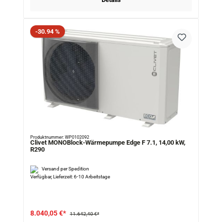
Rabatt
-30.94 %
Produktnummer: WP0102092
Clivet MONOBlock-Wärmepumpe Edge F 7.1, 14,00 kW,
R290
Versand per Spedition
Verfügbar, Lieferzeit: 6-10 Arbeitstage
8.040,05 €*
11.642,40 €*