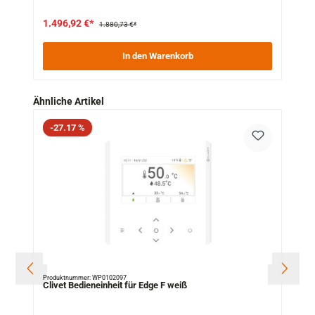
1.496,92 €*
1.880,73 €*
In den Warenkorb
Produktgalerie überspringen
Ähnliche Artikel
Rabatt
-27.17 %
Produktnummer: WP0102097
Clivet Bedieneinheit für Edge F weiß