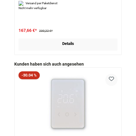
Versand per Paketdienst
Nicht mehr verfügbar
167,66 €*
230,22 €*
Details
Produktgalerie überspringen
Kunden haben sich auch angesehen
Rabatt
-30.04 %