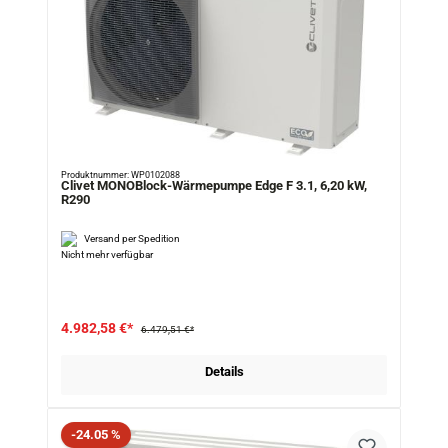
Produktnummer: WP0102088
Clivet MONOBlock-Wärmepumpe Edge F 3.1, 6,20 kW,
R290
Versand per Spedition
Nicht mehr verfügbar
4.982,58 €*
6.479,51 €*
Details
Rabatt
-24.05 %