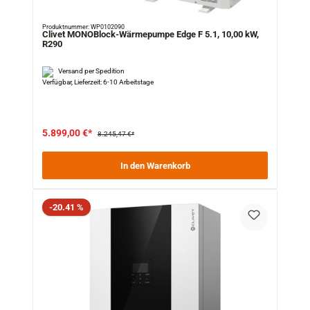
Produktnummer: WP0102090
Clivet MONOBlock-Wärmepumpe Edge F 5.1, 10,00 kW,
R290
Versand per Spedition
Verfügbar, Lieferzeit: 6-10 Arbeitstage
5.899,00 €*
8.245,47 €*
In den Warenkorb
Rabatt
-20.41 %