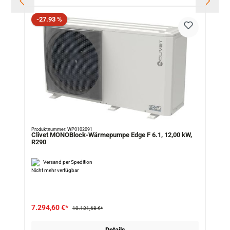
Rabatt
-27.93 %
Produktnummer: WP0102091
Clivet MONOBlock-Wärmepumpe Edge F 6.1, 12,00 kW,
R290
Versand per Spedition
Nicht mehr verfügbar
7.294,60 €*
10.121,68 €*
Details