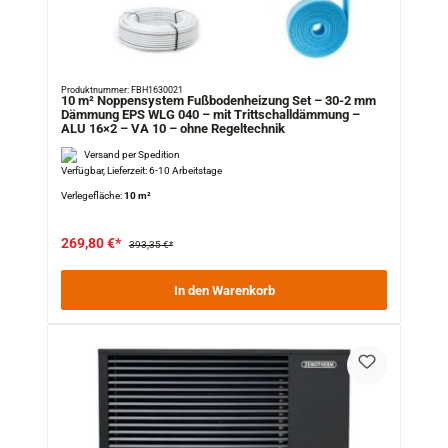
Produktnummer: FBH1630021
10 m² Noppensystem Fußbodenheizung Set – 30-2 mm
Dämmung EPS WLG 040 – mit Trittschalldämmung –
ALU 16×2 – VA 10 – ohne Regeltechnik
Versand per Spedition
Verfügbar, Lieferzeit: 6-10 Arbeitstage
Verlegefläche:
10 m²
269,80 €*
393,35 €*
In den Warenkorb