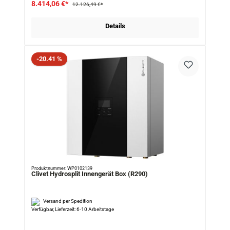
8.414,06 €*
12.126,49 €*
Details
Rabatt
-20.41 %
Produktnummer: WP0102139
Clivet Hydrosplit Innengerät Box (R290)
Versand per Spedition
Verfügbar, Lieferzeit: 6-10 Arbeitstage