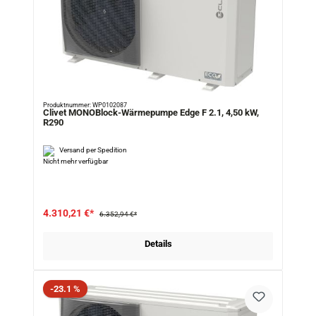
Produktnummer: WP0102087
Clivet MONOBlock-Wärmepumpe Edge F 2.1, 4,50 kW,
R290
Versand per Spedition
Nicht mehr verfügbar
4.310,21 €*
6.352,94 €*
Details
Rabatt
-23.1 %