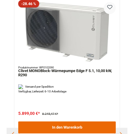
Rabatt
-28.46 %
Produktnummer: WP0102090
Clivet MONOBlock-Wärmepumpe Edge F 5.1, 10,00 kW,
R290
Versand per Spedition
Verfügbar, Lieferzeit: 6-10 Arbeitstage
5.899,00 €*
8.245,47 €*
In den Warenkorb