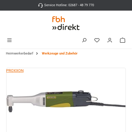
Zum Hauptinhalt springen
Service Hotline: 02687 - 48 79 770
Heimwerkerbedarf
Werkzeuge und Zubehör
Bildergalerie überspringen
PROXXON