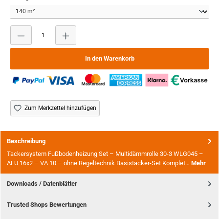
Produkt Anzahl: Gib den gewünschten Wert ein oder benutze
In den Warenkorb
Zum Merkzettel hinzufügen
Beschreibung
Tackersystem Fußbodenheizung Set – Multidämmrolle 30-3 WLG045 –
ALU 16x2 – VA 10 – ohne Regeltechnik Basistacker-Set Komplet…
Mehr
Downloads / Datenblätter
Trusted Shops Bewertungen