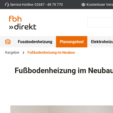
Service Hotline: 02687 - 48 79 770
Kostenloser Vers
 Hauptinhalt springen
Zur Suche springen
Zur Hauptnavigation springen
Fussbodenheizung
Planungstool
Elektroheiz
Ratgeber
Fußbodenheizung im Neubau
Fußbodenheizung im Neubau 