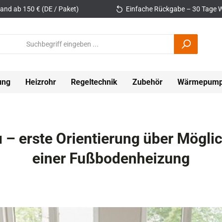
and ab 150 € (DE / Paket)
Einfache Rückgabe – 30 Tage W
ung
Heizrohr
Regeltechnik
Zubehör
Wärmepum
– erste Orientierung über Möglic
einer Fußbodenheizung