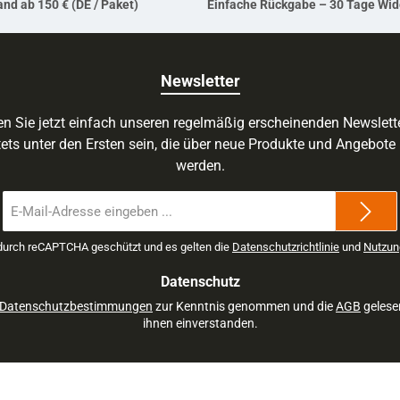
nd ab 150 € (DE / Paket)
Einfache Rückgabe – 30 Tage Wid
Newsletter
n Sie jetzt einfach unseren regelmäßig erscheinenden Newslett
ets unter den Ersten sein, die über neue Produkte und Angebote 
werden.
E-
Mail-
Adresse
 durch reCAPTCHA geschützt und es gelten die
Datenschutzrichtlinie
und
Nutzun
*
Datenschutz
Datenschutzbestimmungen
zur Kenntnis genommen und die
AGB
gelese
ihnen einverstanden.