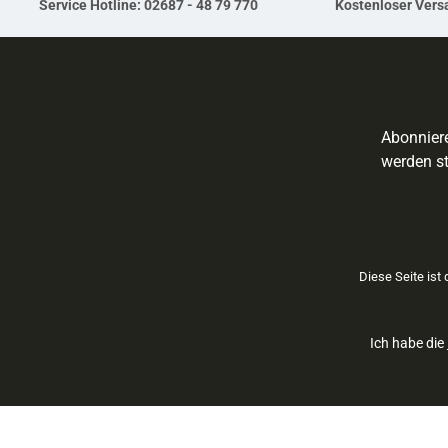
Service Hotline: 02687 - 48 79 770
Kostenloser Versa
Abonniere
werden st
Diese Seite ist
Ich habe die