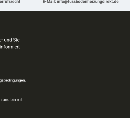
errufsrecht
E-Mail:
info@fussbodenheizungdirekt.de
er und Sie
informiert
gsbedingungen
.
n und bin mit