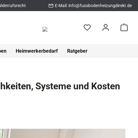
iderrufsrecht
E-Mail:
info@fussbodenheizungdirekt.de
pen
Heimwerkerbedarf
Ratgeber
hkeiten, Systeme und Kosten