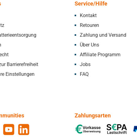
s
Service/Hilfe
Kontakt
tz
Retouren
tterieentsorgung
Zahlung und Versand
m
Über Uns
echt
Affiliate Programm
ur Barrierefreiheit
Jobs
re Einstellungen
FAQ
mmunities
Zahlungsarten
gram
YouTube
LinkedIn