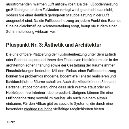
ausströmenden, warmen Luft aufgewirbelt. Da die Fußbodenheizung
großflächig unter dem Fußboden verlegt wird, geschieht das nicht,
sodass Sie einer deutlich geringeren Staubbelastung in der Luft
ausgesetzt sind. Da die Fußbodenheizung an jedem Punkt des Raumes
für eine gleichmäßige Wärmeverteilung sorgt, beugt sie zudem einer
Schimmelbildung wirksam vor.
Pluspunkt Nr. 3: Ästhetik und Architektur
Die unsichtbare Platzierung der Fußbodenheizung unter dem Estrich
oder Bodenbelag erspart Ihnen den Einbau von Heizkörpern, die in der
architektonischen Planung sowie der Gestaltung der Räume immer
Einschränkungen bedeuten. Mit dem Einbau einer Fußbodenheizung
können Sie problemlos moderne, bodentiefe Fenster realisieren und
lichtdurchflutete Räume schaffen. Auch die Möbel können Sie nach
Herzenslust positionieren, ohne dass sich Wärme staut oder ein
Heizkörper Ihre Interieur-Idee torpediert. Übrigens können Sie eine
Fußbodenheizung sowohl im
Neubau
als auch in einem
Altbau
einbauen. Für den Altbau gibt es spezielle Systeme, die durch eine
besonders
niedrige Bauhöhe
vielfältige Möglichkeiten bieten.
TIPP: