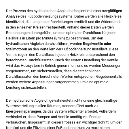
Der Prozess des hydraulischen Abgleichs beginnt mit einer
sorgfältigen
Analyse
des Fußbodenheizungssystems. Dabei werden alle Heizkreise
identifiziert, die Längen der Rohrleitungen ermittelt und die Widerstände
in den einzelnen Kreisen festgestellt. Anhand dieser Daten werden
Berechnungen durchgeführt, um den optimalen Durchfluss für jeden
Heizkreis in Litern pro Minute (l/min) zu bestimmen. Um den
hydraulischen Abgleich durchzuführen, werden
Regelventile oder
Stellmotoren
an den Verteilern der Fußbodenheizung installiert. Diese
Ventile regeln den Durchfluss in jedem Heizkreis entsprechend den
berechneten Durchflussraten. Nach der ersten Einstellung der Ventile
wird das Heizsystem in Betrieb genommen, und es werden Messungen
vorgenommen, um sicherzustellen, dass die tatsächlichen
Durchflussraten den berechneten Werten entsprechen. Gegebenenfalls
werden weitere Anpassungen vorgenommen, um eine optimale
Leistung sicherzustellen.
Der hydraulische Abgleich gewährleistet nicht nur eine gleichmäßige
Wärmeverteilung in allen Räumen, sondern führt auch zu
Energieeinsparungen
, da das System effizienter arbeitet. Außerdem
verhindert er, dass Pumpen und Ventile unnötig viel Energie
verbrauchen. Insgesamt ist dieser Prozess ein wichtiger Schritt, um den
Komfort und die Effizienz einer Fußbodenheizung zu maximieren.