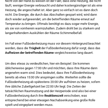
Nicht von der Hand zu weisen ist der Fakt, dass eine Heizung, die nicht
läuft, weniger Energie verbraucht und daher kostengünstiger ist als eine
Heizung, die angeschaltet ist. Aber ganz so einfach ist es dann doch
nicht. Die Energie, die durch das Abschalten gespart wird, wird dann
doch wieder aufgewendet, um die betreffenden Räume erneut auf
Temperatur zu bringen. Oftmals benötigt es dazu sogar mehr Energie,
als sie von vornherein warmzuhalten. Zudem droht bei zu starkem und
langanhaltendem Auskühlen der Räume Schimmelbefall.
Im Fall einer Fußbodenheizung muss vor diesem Hintergrund beachtet
werden, dass die
Trägheit
der Fußbodenheizung dafür sorgt, dass das
Aufheizen der betreffenden Räume
vergleichsweise lang dauert.
Um dies etwas zu verdeutlichen, hier ein Beispiel: Sie kommen
üblicherweise gegen 17:00 Uhr und möchten, dass Ihre Räume dann
angenehm warm sind. Dies bedeutet, dass Ihre Fußbodenheizung
bereits ab etwa 15:00 Uhr anspringen sollte. Weiterhin sollte die
Fußbodenheizung ab spätestens 20:00 Uhr aufhören zu heizen, sofern
Ihre übliche Zubettgehzeit bei 22:00 Uhr liegt. Die Zeiten der
tatsächlichen Raumnutzung und der Heizperiode sind also bei einer
Fußbodenheizung durch ihre
Reaktionszeit
verschoben, was
entsprechend bei einer etwaigen Nachabsenkung eine große Rolle
spielt und eingeplant werden muss.