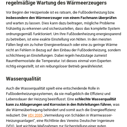
regelmäßige Wartung des Wärmeerzeugers
Vor Beginn der Heizperiode ist es ratsam, die Fußbodenheizung bzw.
insbesondere den Wärmeerzeuger von einem Fachmann überprüfen
und warten zu lassen. Dies kann dazu beitragen, mögliche Probleme
frühzeitig zu erkennen und sicherzustellen, dass das komplette System
ordnungsgemäß funktioniert. Um Ihre Fußbodenheizung energiesparend
zu betreiben, ist eine exakte Einstellung von Nöten. In den meisten
Fällen liegt ein zu hoher Energieverbrauch oder eine zu geringe Wärme
nicht an Fehlern in Bezug auf den Einbau der Fußbodenheizung, sondern
schlichtweg an Einstellungen. Dabei regeln heutzutage zumeist
Raumthermostate die Temperatur. Ist dieses einmal vom Experten
richtig eingestellt, ist ein reibungsloser Betrieb gewährleistet.
Wasserqualität
Auch die Wasserqualität spielt eine entscheidende Rolle in
Fußbodenheizungssystemen, da sie maßgeblich die Effizienz und
Lebensdauer der Heizung beeinflusst. Eine
schlechte Wasserqualität
kann zu Ablagerungen und Korrosion in den Rohrleitungen führen
, was
die Wärmeübertragung behindert und somit auch die Energieeffizienz
reduziert. Die
VDI 2035
„Vermeidung von Schäden in Warmwasser-
Heizungsanlagen“, eine Richtlinie des Vereins Deutscher Ingenieure
(VDI), legt wichtige Maßnahmen zur Sicherstellung einer guten