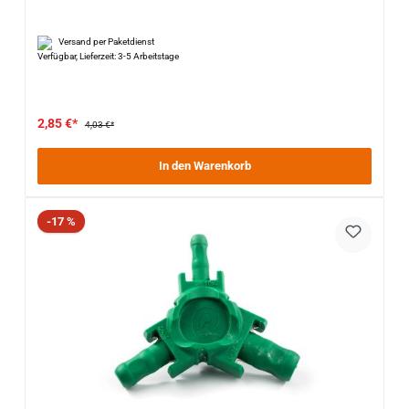
Versand per Paketdienst
Verfügbar, Lieferzeit: 3-5 Arbeitstage
2,85 €*
4,03 €*
In den Warenkorb
Rabatt
-17 %