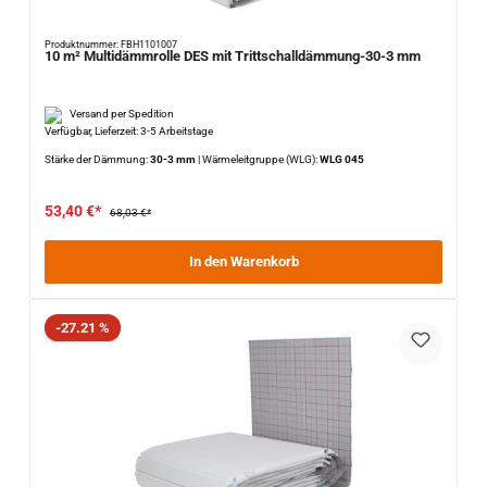
Produktnummer: FBH1101007
10 m² Multidämmrolle DES mit Trittschalldämmung-30-3 mm
Versand per Spedition
Verfügbar, Lieferzeit: 3-5 Arbeitstage
Stärke der Dämmung:
30-3 mm
|
Wärmeleitgruppe (WLG):
WLG 045
53,40 €*
68,03 €*
In den Warenkorb
Rabatt
-27.21 %