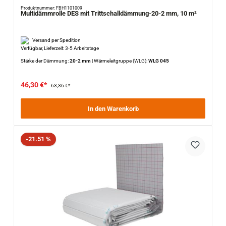
Produktnummer: FBH1101009
Multidämmrolle DES mit Trittschalldämmung-20-2 mm, 10 m²
Versand per Spedition
Verfügbar, Lieferzeit: 3-5 Arbeitstage
Stärke der Dämmung:
20-2 mm
|
Wärmeleitgruppe (WLG):
WLG 045
46,30 €*
63,36 €*
In den Warenkorb
Rabatt
-21.51 %