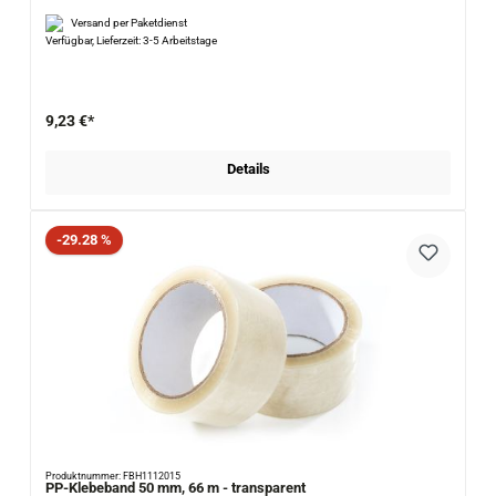
Versand per Paketdienst
Verfügbar, Lieferzeit: 3-5 Arbeitstage
9,23 €*
Details
Rabatt
-29.28 %
Produktnummer: FBH1112015
PP-Klebeband 50 mm, 66 m - transparent