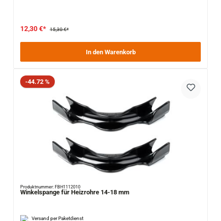
12,30 €*
15,30 €*
In den Warenkorb
Rabatt
-44.72 %
Produktnummer: FBH1112010
Winkelspange für Heizrohre 14-18 mm
Versand per Paketdienst