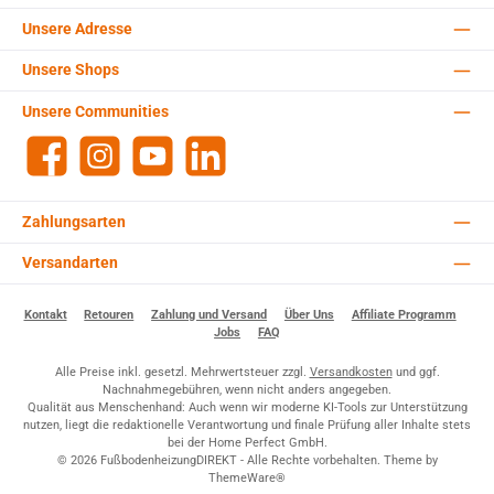
Unsere Adresse
Unsere Shops
Unsere Communities
Facebook
Instagram
YouTube
LinkedIn
Zahlungsarten
Versandarten
Kontakt
Retouren
Zahlung und Versand
Über Uns
Affiliate Programm
Jobs
FAQ
Alle Preise inkl. gesetzl. Mehrwertsteuer zzgl.
Versandkosten
und ggf.
Nachnahmegebühren, wenn nicht anders angegeben.
Qualität aus Menschenhand: Auch wenn wir moderne KI-Tools zur Unterstützung
nutzen, liegt die redaktionelle Verantwortung und finale Prüfung aller Inhalte stets
bei der Home Perfect GmbH.
© 2026 FußbodenheizungDIREKT - Alle Rechte vorbehalten. Theme by
ThemeWare®