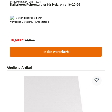
Produktnummer: FBH1112075
Kalibrierer/Rohrentgrater für Heizrohre 16-20-26
Versand per Paketdienst
Verfügbar, Lieferzeit: 3-5 Arbeitstage
10,50 €*
12,65 €*
In den Warenkorb
Produktgalerie überspringen
Ähnliche Artikel