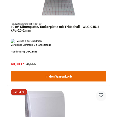
Produktnummer: FBH1101001
10 m² Dämmplatte/Tackerplatte mit Trittschall - WLG 045, 4
kPa-20-2 mm
Versand per Spedition
Verfügbar, Lieferzeit: 3-5 Arbeitstage
Ausführung:
20-2 mm
40,30 €*
55,29 €*
In den Warenkorb
Rabatt
-28.4 %