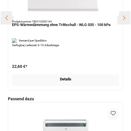
Produktnummer: FBH1102001-VH
EPS-Wärmedämmung ohne Trittschall - WLG 035 - 100 kPa
Versand per Spedition
Verfügbar, Lieferzeit: 6-10 Arbeitstage
22,60 €*
Details
Produktgalerie überspringen
Passend dazu