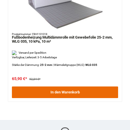
Produktnummer: FBH1101018
Fußbodenheizung Multidämmrolle mit Gewebefolie 25-2 mm,
WLG 035, 10 kPa, 10 m²
Versand per Spedition
Verfügbar, Lieferzeit: 3-5 Arbeitstage
Stärke der Dämmung:
25-2 mm
|
Wärmeleitgruppe (WLG):
WLG 035
65,90 €*
92,04 €*
In den Warenkorb