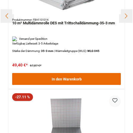
Produktnummer: FBH1101014
10 m² Multidämmrolle DES mit Trittschalldämmung-35-3 mm
Versand per Spedition
Verfügbar, Lieferzeit: 3-5 Arbeitstage
Stärke der Dämmung:
35-3 mm
|
Wärmeleitgruppe (WLG):
WLG 045
49,40 €*
67,87 €*
In den Warenkorb
Rabatt
-27.11 %