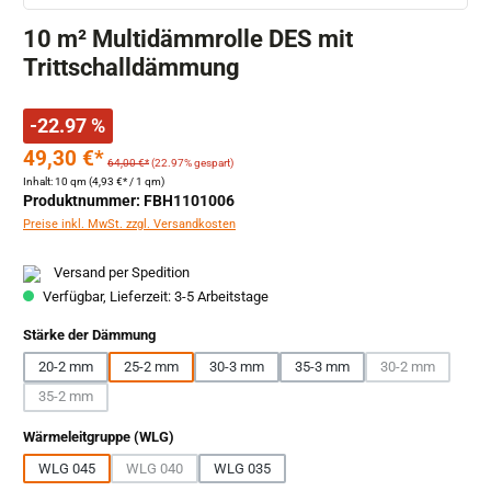
10 m² Multidämmrolle DES mit
Trittschalldämmung
-22.97 %
49,30 €*
64,00 €*
(22.97% gespart)
Inhalt:
10 qm
(4,93 €* / 1 qm)
Produktnummer: FBH1101006
Preise inkl. MwSt. zzgl. Versandkosten
Versand per Spedition
Verfügbar, Lieferzeit: 3-5 Arbeitstage
auswählen
Stärke der Dämmung
20-2 mm
25-2 mm
30-3 mm
35-3 mm
30-2 mm
(Diese Option is
35-2 mm
(Diese Option ist zurzeit nicht verfügbar.)
auswählen
Wärmeleitgruppe (WLG)
WLG 045
WLG 040
WLG 035
(Diese Option ist zurzeit nicht verfügbar.)