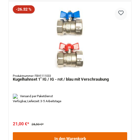
Rabatt
-26.32 %
Produktnummer: FBH1111033
Kugelhahnset 1" IG / IG - rot / blau mit Verschraubung
Versand per Paketdienst
Verfügbar, Lieferzeit: 3-5 Arbeitstage
21,00 €*
28,50 €*
In den Warenkorb