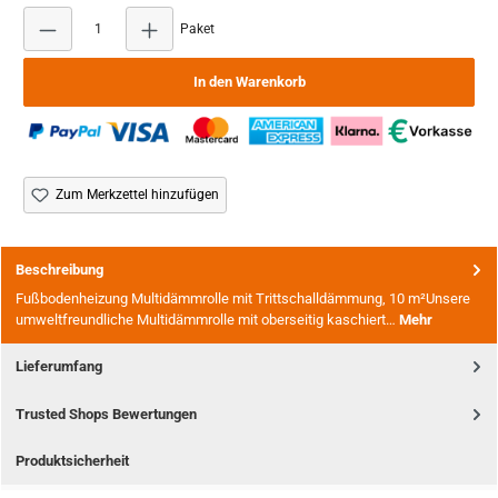
Produkt Anzahl: Gib den gewünschten Wert ein ode
Paket
In den Warenkorb
Zum Merkzettel hinzufügen
Beschreibung
Fußbodenheizung Multidämmrolle mit Trittschalldämmung, 10 m²Unsere
umweltfreundliche Multidämmrolle mit oberseitig kaschiert…
Mehr
Lieferumfang
Trusted Shops Bewertungen
Produktsicherheit