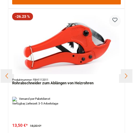
Rabatt
-26.23 %
Produktnummer: FBH1112011
Rohrabschneider zum Ablängen von Heizrohren
Versand per Paketdienst
Verfügbar, Lieferzeit: 3-5 Arbeitstage
13,50 €*
18,30 €*