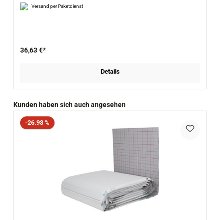
Versand per Paketdienst
36,63 €*
Details
Produktgalerie überspringen
Kunden haben sich auch angesehen
Rabatt
-26.93 %