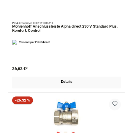
Produktnummer: FBH1111038-VH
Möhlenhoff Anschlussleiste Alpha direct 230 V Standard Plus,
Komfort, Control
Versand per Paketdienst
36,63 €*
Details
Rabatt
-26.32 %