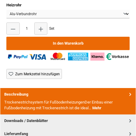
auswählen
Heizrohr
Produkt Anzahl: Gib den gewünschten Wert ein oder b
Set
In den Warenkorb
Zum Merkzettel hinzufügen
Beschreibung
Trockenestrichsystem für FußbodenheizungenDer Einbau einer
Fußbodenheizung mit Trockenestrich ist die ideal…
Mehr
Downloads / Datenblätter
Lieferumfang