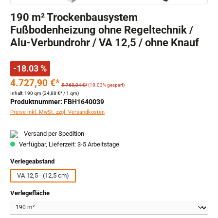
190 m² Trockenbausystem
Fußbodenheizung ohne Regeltechnik /
Alu-Verbundrohr / VA 12,5 / ohne Knauf
-18.03 %
4.727,90 €*
5.768,04 €*
(18.03% gespart)
Inhalt:
190 qm
(24,88 €* / 1 qm)
Produktnummer: FBH1640039
Preise inkl. MwSt. zzgl. Versandkosten
Versand per Spedition
Verfügbar, Lieferzeit: 3-5 Arbeitstage
auswählen
Verlegeabstand
VA 12,5 - (12,5 cm)
auswählen
Verlegefläche