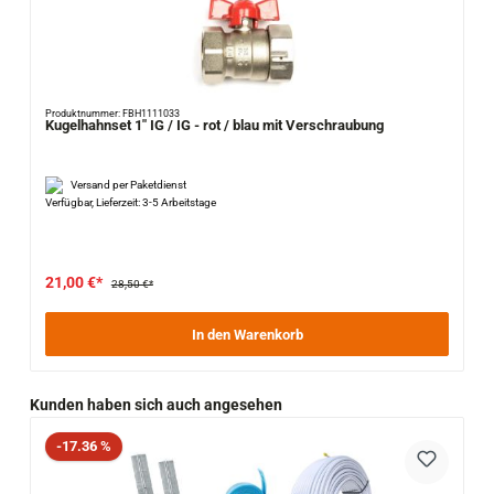
Produktnummer: FBH1111033
Kugelhahnset 1" IG / IG - rot / blau mit Verschraubung
Versand per Paketdienst
Verfügbar, Lieferzeit: 3-5 Arbeitstage
21,00 €*
28,50 €*
In den Warenkorb
Produktgalerie überspringen
Kunden haben sich auch angesehen
Rabatt
-17.36 %