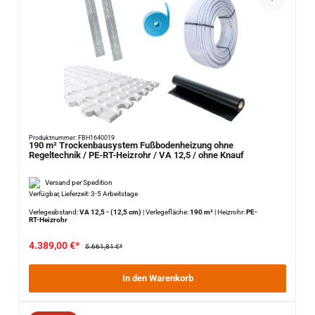
Produktnummer: FBH1640019
190 m² Trockenbausystem Fußbodenheizung ohne
Regeltechnik / PE-RT-Heizrohr / VA 12,5 / ohne Knauf
Versand per Spedition
Verfügbar, Lieferzeit: 3-5 Arbeitstage
Verlegeabstand:
VA 12,5 - (12,5 cm)
|
Verlegefläche:
190 m²
|
Heizrohr:
PE-
RT-Heizrohr
4.389,00 €*
5.661,81 €*
In den Warenkorb