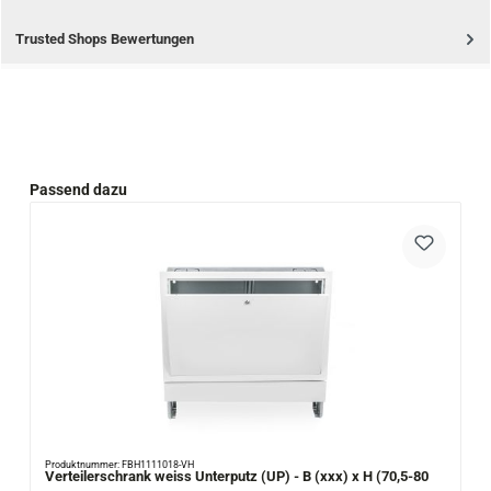
Trusted Shops Bewertungen
Produktgalerie überspringen
Passend dazu
Produktnummer: FBH1111018-VH
Verteilerschrank weiss Unterputz (UP) - B (xxx) x H (70,5-80