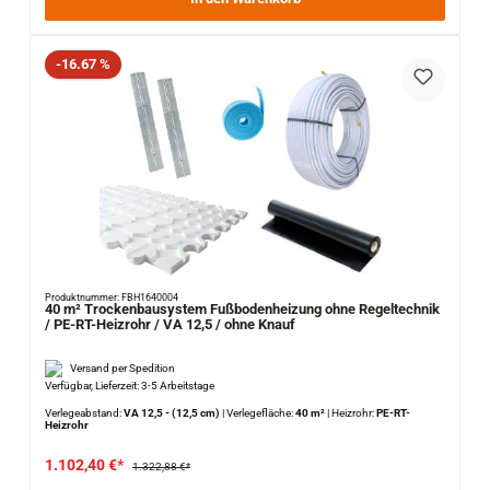
Rabatt
-16.67 %
Produktnummer: FBH1640004
40 m² Trockenbausystem Fußbodenheizung ohne Regeltechnik
/ PE-RT-Heizrohr / VA 12,5 / ohne Knauf
Versand per Spedition
Verfügbar, Lieferzeit: 3-5 Arbeitstage
Verlegeabstand:
VA 12,5 - (12,5 cm)
|
Verlegefläche:
40 m²
|
Heizrohr:
PE-RT-
Heizrohr
1.102,40 €*
1.322,88 €*