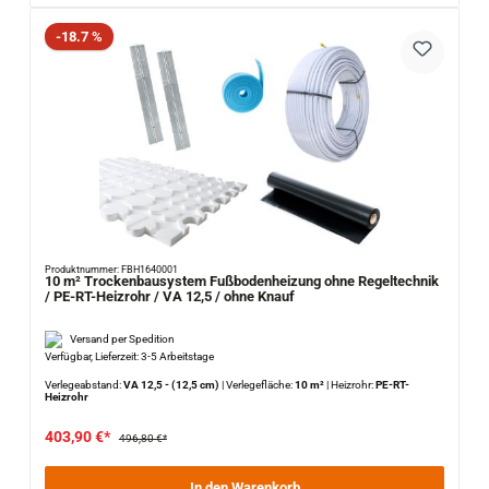
Rabatt
-18.7 %
Produktnummer: FBH1640001
10 m² Trockenbausystem Fußbodenheizung ohne Regeltechnik
/ PE-RT-Heizrohr / VA 12,5 / ohne Knauf
Versand per Spedition
Verfügbar, Lieferzeit: 3-5 Arbeitstage
Verlegeabstand:
VA 12,5 - (12,5 cm)
|
Verlegefläche:
10 m²
|
Heizrohr:
PE-RT-
Heizrohr
403,90 €*
496,80 €*
In den Warenkorb