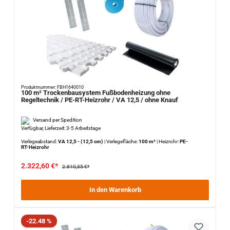
Produktnummer: FBH1640010
100 m² Trockenbausystem Fußbodenheizung ohne
Regeltechnik / PE-RT-Heizrohr / VA 12,5 / ohne Knauf
Versand per Spedition
Verfügbar, Lieferzeit: 3-5 Arbeitstage
Verlegeabstand:
VA 12,5 - (12,5 cm)
|
Verlegefläche:
100 m²
|
Heizrohr:
PE-
RT-Heizrohr
2.322,60 €*
2.810,35 €*
In den Warenkorb
Rabatt
-22.48 %