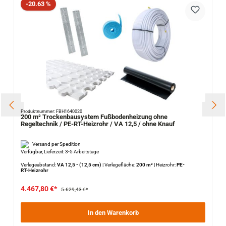
Rabatt
-20.63 %
Produktnummer: FBH1640020
200 m² Trockenbausystem Fußbodenheizung ohne
Regeltechnik / PE-RT-Heizrohr / VA 12,5 / ohne Knauf
Versand per Spedition
Verfügbar, Lieferzeit: 3-5 Arbeitstage
Verlegeabstand:
VA 12,5 - (12,5 cm)
|
Verlegefläche:
200 m²
|
Heizrohr:
PE-
RT-Heizrohr
4.467,80 €*
5.629,43 €*
In den Warenkorb