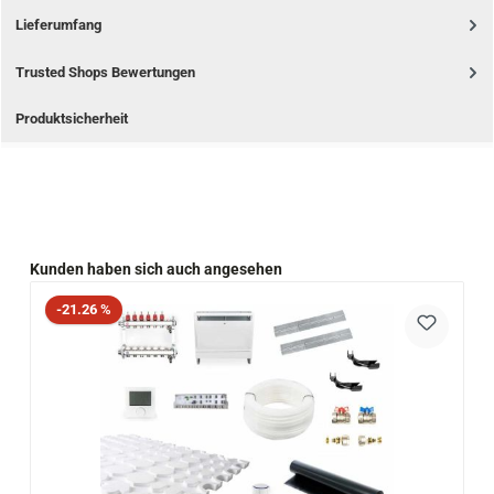
Lieferumfang
Trusted Shops Bewertungen
Produktsicherheit
Produktgalerie überspringen
Kunden haben sich auch angesehen
Rabatt
-21.26 %