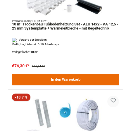
Produktnummer: FBH1640261
10 m² Trockenbau Fußbodenheizung Set - ALU 14x2 - VA 12,5 -
25 mm Systemplatte + Wärmeleitbleche - mit Regeltechnik
Versand per Spedition
Verfügbar, Lieferzeit: 6-10 Arbeitstage
Verlegefläche:
10 m²
676,30 €*
906,24 €*
In den Warenkorb
Rabatt
-18.7 %