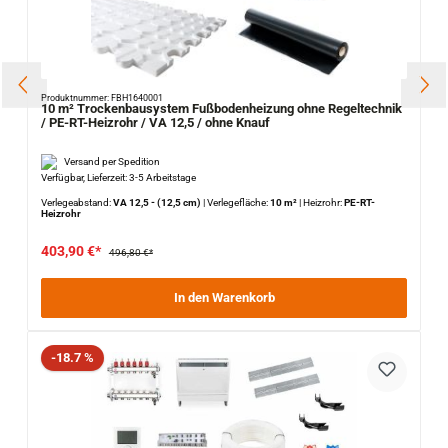
Produktnummer: FBH1640001
10 m² Trockenbausystem Fußbodenheizung ohne Regeltechnik
/ PE-RT-Heizrohr / VA 12,5 / ohne Knauf
Versand per Spedition
Verfügbar, Lieferzeit: 3-5 Arbeitstage
Verlegeabstand:
VA 12,5 - (12,5 cm)
|
Verlegefläche:
10 m²
|
Heizrohr:
PE-RT-
Heizrohr
403,90 €*
496,80 €*
In den Warenkorb
Rabatt
-18.7 %