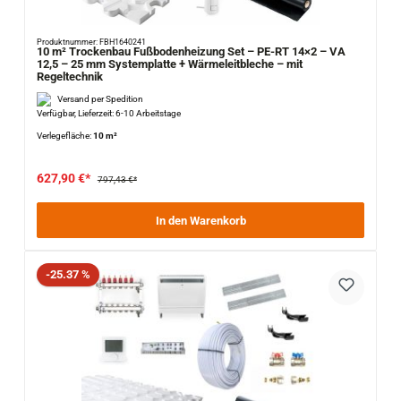
Produktnummer: FBH1640241
10 m² Trockenbau Fußbodenheizung Set – PE-RT 14×2 – VA
12,5 – 25 mm Systemplatte + Wärmeleitbleche – mit
Regeltechnik
Versand per Spedition
Verfügbar, Lieferzeit: 6-10 Arbeitstage
Verlegefläche:
10 m²
627,90 €*
797,43 €*
In den Warenkorb
Rabatt
-25.37 %