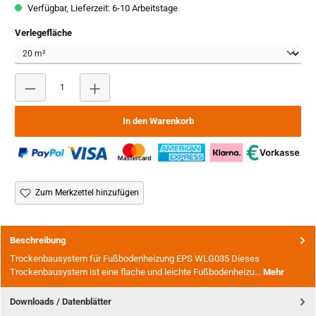
Verfügbar, Lieferzeit: 6-10 Arbeitstage
auswählen
Verlegefläche
Produkt Anzahl: Gib den gewünschten Wert ein oder benutze
In den Warenkorb
Zum Merkzettel hinzufügen
Beschreibung
Trockenbausystem für Fußbodenheizung EPS WLG035 Dieses
Trockenbausystem ist eine flache und leichte Fußbodenheizu…
Mehr
Downloads / Datenblätter