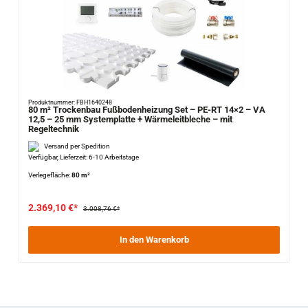
Produktnummer: FBH1640248
80 m² Trockenbau Fußbodenheizung Set – PE-RT 14×2 – VA
12,5 – 25 mm Systemplatte + Wärmeleitbleche – mit
Regeltechnik
Versand per Spedition
Verfügbar, Lieferzeit: 6-10 Arbeitstage
Verlegefläche:
80 m²
2.369,10 €*
3.008,76 €*
In den Warenkorb