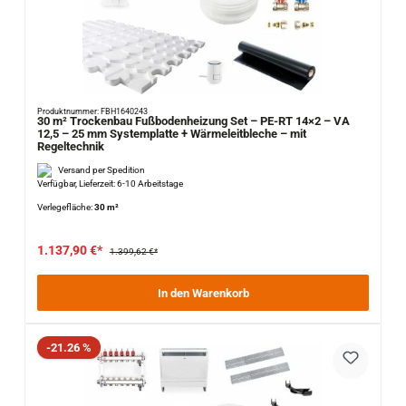
Produktnummer: FBH1640243
30 m² Trockenbau Fußbodenheizung Set – PE-RT 14×2 – VA
12,5 – 25 mm Systemplatte + Wärmeleitbleche – mit
Regeltechnik
Versand per Spedition
Verfügbar, Lieferzeit: 6-10 Arbeitstage
Verlegefläche:
30 m²
1.137,90 €*
1.399,62 €*
In den Warenkorb
Rabatt
-21.26 %